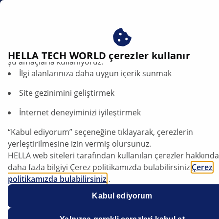
tr
Çerezlerimizi kabul ederek avantajlardan yararlanın – çere
HELLA TECH WORLD çerezler kullanır
şu amaçlarla kullanıyoruz:
İlgi alanlarınıza daha uygun içerik sunmak
Site gezinimini geliştirmek
İnternet deneyiminizi iyileştirmek
“Kabul ediyorum” seçeneğine tıklayarak, çerezlerin
Jeep Compass - Motor düşük dış ortam
yerleştirilmesine izin vermiş olursunuz.
sıcaklıklarında çalıştırıldıktan sonra
HELLA web siteleri tarafından kullanılan çerezler hakkında
tekrar stop ediyor
daha fazla bilgiyi Çerez politikamızda bulabilirsiniz
Çerez
politikamızda bulabilirsiniz
.
Çerezlerimiz hiçbir kişisel bilgi içermez.
Veri sayfası
Kabul ediyorum
Daha fazla bilgiyi
veri koruma
bildirimimizde bulabilirsiniz
Üretici
Jeep