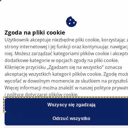
PL
ADAS – transformacja przemysłu motoryzacyjnego
Zgoda na pliki cookie
Użytkownik akceptuje niezbędne pliki cookie, korzystając 
Systemy wspomagania kierowcy (ADAS) –
strony internetowej i jej funkcji oraz kontynuując nawigac
transformacja przemysłu
niej. Możesz zarządzać kategoriami plików cookie i akcep
motoryzacyjnego
dodatkowe kategorie w opcjach zgody na pliki cookie.
Kliknięcie przycisku „Zgadzam się na wszystko” oznacza
akceptację wszystkich kategorii plików cookie. Zgodę mo
wycofać w dowolnym momencie ze skutkiem na przyszłoś
Więcej informacji można znaleźć w naszej polityce prywat
i polityce dotyczącej plików cookie.
Wszyscy się zgadzają
Odrzuć wszystko