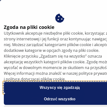
PL
Światła zakrętowe
Zgoda na pliki cookie
Użytkownik akceptuje niezbędne pliki cookie, korzystając 
Uszkodzone światła zakrętowe:
strony internetowej i jej funkcji oraz kontynuując nawigac
Rozpoznawanie objawów i prawidłowe
niej. Możesz zarządzać kategoriami plików cookie i akcep
sprawdzanie
dodatkowe kategorie w opcjach zgody na pliki cookie.
Kliknięcie przycisku „Zgadzam się na wszystko” oznacza
akceptację wszystkich kategorii plików cookie. Zgodę mo
Posłuchaj artykułu
wycofać w dowolnym momencie ze skutkiem na przyszłoś
Zmień czcionkę
Więcej informacji można znaleźć w naszej polityce prywat
i polityce dotyczącej plików cookie.
Wszyscy się zgadzają
Odrzuć wszystko