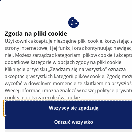
PL
Sprawdzanie elektrycznej pompy próżniowej
Zgoda na pliki cookie
Użytkownik akceptuje niezbędne pliki cookie, korzystając 
Sprawdzanie elektrycznej pompy
strony internetowej i jej funkcji oraz kontynuując nawigac
próżniowej
niej. Możesz zarządzać kategoriami plików cookie i akcep
dodatkowe kategorie w opcjach zgody na pliki cookie.
Posłuchaj artykułu
Kliknięcie przycisku „Zgadzam się na wszystko” oznacza
Zmień czcionkę
akceptację wszystkich kategorii plików cookie. Zgodę mo
wycofać w dowolnym momencie ze skutkiem na przyszłoś
Więcej informacji można znaleźć w naszej polityce prywat
i polityce dotyczącej plików cookie.
Wszyscy się zgadzają
Odrzuć wszystko