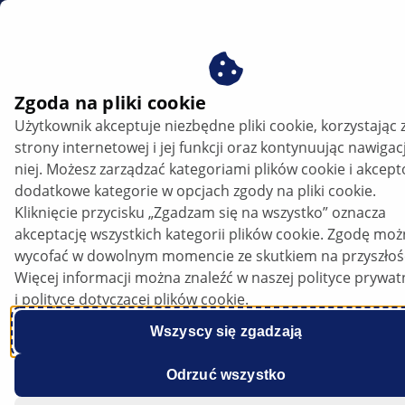
PL
Pompa czynnika – budowa, działanie i diagnostyka usterek
Zgoda na pliki cookie
Użytkownik akceptuje niezbędne pliki cookie, korzystając 
Pompa czynnika – budowa, działanie i
strony internetowej i jej funkcji oraz kontynuując nawigac
diagnostyka usterek
niej. Możesz zarządzać kategoriami plików cookie i akcep
dodatkowe kategorie w opcjach zgody na pliki cookie.
Posłuchaj artykułu
Kliknięcie przycisku „Zgadzam się na wszystko” oznacza
Zmień czcionkę
akceptację wszystkich kategorii plików cookie. Zgodę mo
wycofać w dowolnym momencie ze skutkiem na przyszłoś
Więcej informacji można znaleźć w naszej polityce prywat
i polityce dotyczącej plików cookie.
Wszyscy się zgadzają
Odrzuć wszystko