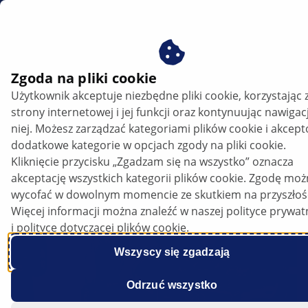
PL
Ustawianie reflektorów w Audi RS 7
Zgoda na pliki cookie
Użytkownik akceptuje niezbędne pliki cookie, korzystając 
Ustawianie reflektorów w Audi RS 7
strony internetowej i jej funkcji oraz kontynuując nawigac
niej. Możesz zarządzać kategoriami plików cookie i akcep
Posłuchaj artykułu
dodatkowe kategorie w opcjach zgody na pliki cookie.
Zmień czcionkę
Kliknięcie przycisku „Zgadzam się na wszystko” oznacza
akceptację wszystkich kategorii plików cookie. Zgodę mo
wycofać w dowolnym momencie ze skutkiem na przyszłoś
Więcej informacji można znaleźć w naszej polityce prywat
i polityce dotyczącej plików cookie.
Wszyscy się zgadzają
Odrzuć wszystko