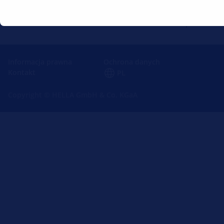
GÓRA
Informacja prawna
Ochrona danych
Kontakt
PL
Copyright © HELLA GmbH & Co. KGaA