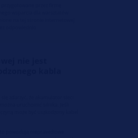
y przygotowane przez firmę
nego wsparcia dla warsztatów
one na tej stronie internetowej
zez odpowiednio
wej nie jest
odzonego kabla
ię zdarzyć, że akumulator sieci
 można uruchomić silnika. Jeśli
zyczyną może być uszkodzony kabel
ęsto powodują nieprawidłowe