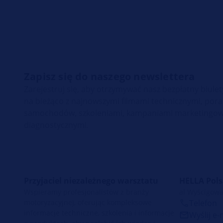
Zapisz się do naszego newslettera
Zarejestruj się, aby otrzymywać nasz bezpłatny biul
na bieżąco z najnowszymi filmami technicznymi, po
samochodów, szkoleniami, kampaniami marketingow
diagnostycznymi.
Przyjaciel niezależnego warsztatu
HELLA Polsk
Wspieramy profesjonalistów z branży
al Wyścigowa
motoryzacyjnej, oferując kompleksowe
Telefon
informacje techniczne, szkolenia i informacje
Wyślij e-