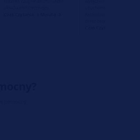
Usterka czujnik akumulatora
wyłączenie rozrusznika p
układu elektrycznego.
uruchomieniu. Rozwiązani
Aktualizacja oprogramowa
Czas Czytania: 1 Minuta
diagnostyka.
Czas Czytania: 1 Minuta
omocny?
się pomocny