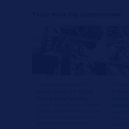
To też może Cię zainteresować
WSKAZÓWKI NAPRAWCZE
WSKAZ
Toyota Corolla 2.0 Hybrid -
Volkswa
Twardy pedał hamulca
systemu
Twardy pedał hamulca w Toyota
rozryw
Corolla 2.0 Hybrid? Przyczyną jest
System i
często błąd oprogramowania w
w VW ID.
elektronicznym sterowniku
urucham