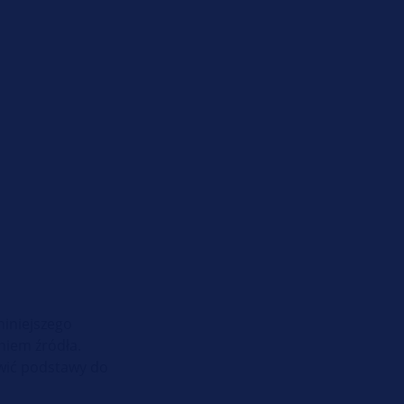
niniejszego
niem źródła.
owić podstawy do