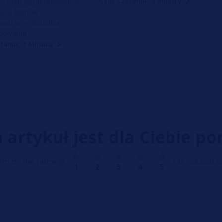
Czas Czytania: 2 Minuty
sto błąd oprogramowania.
acja błędów i
adzanie aktualizacji
mowania.
tania: 1 Minuta
n artykuł jest dla Ciebie p
zym mi nie pomógł
Tak, okazał 
1
2
3
4
5