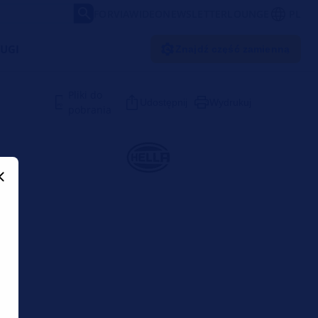
FORVIA
WIDEO
NEWSLETTER
LOUNGE
PL
UGI
Znajdź część zamienną
Pliki do
Udostępnij
Wydrukuj
pobrania