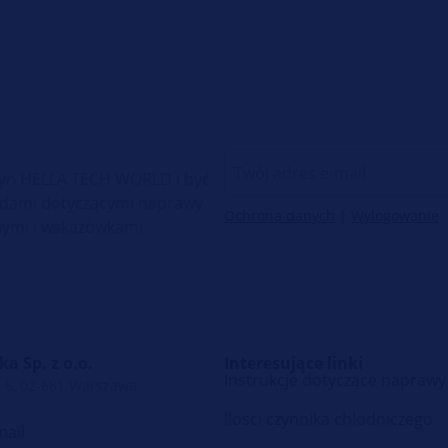
etyn HELLA TECH WORLD i być
radami dotyczącymi naprawy
Ochrona danych
|
Wylogowanie
ymi i wskazówkami
a Sp. z o.o.
Interesujące linki
Instrukcje dotyczące naprawy
 6, 02-681 Warszawa
Ilosci czynnika chlodniczego
mail