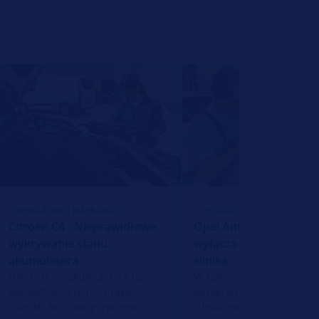
WSKAZÓWKI NAPRAWCZE
WSKAZÓWKI NAPRAWCZE
Citroen C4 - Nieprawidłowe
Opel Antara – Rozruszn
wykrywanie stanu
wyłącza się po urucho
akumulatora
silnika
Ostrzeżenie akumulatora na
W samochodzie Opel Anta
wyświetlaczu mimo braku
oprogramowania w stero
usterki? Możliwa przyczyna:
silnika może uniemożliwić