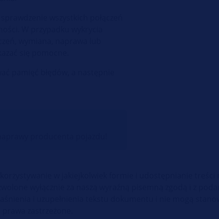
 sprawdzenie wszystkich połączeń
lności. W przypadku wykrycia
czeń, wymiana, naprawa lub
kazać się pomocne.
wać pamięć błędów, a następnie
i naprawy producenta pojazdu!
orzystywanie w jakiejkolwiek formie i udostępnianie treści 
wolone wyłącznie za naszą wyraźną pisemną zgodą i z poda
objaśnienia i uzupełnienia tekstu dokumentu i nie mogą stan
e prawa zastrzeżone.