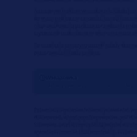
Następnym krokiem wyszukiwania błędu jest
do masy pod kątem czystości, korozji i szcze
nieprawidłowości podczas sprawdzania połą
czyszczenie uszkodzonego elementu może o
Po usunięciu przyczyny usterki należy skaso
przeprowadzić jazdę próbną.
Wskazówka
Należy zawsze przestrzegać instrukcj
Przedruk, rozpowszechnianie, powielanie, wyk
dokumentu, w tym jego fragmentów, jest doz
Schematy, zdjęcia i opisy służą jedynie do 
wykonania montażu lub konstrukcji. Wszelki