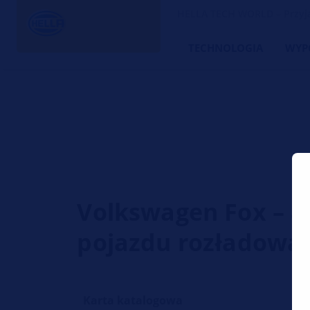
HELLA TECH WORLD – Przyjac
TECHNOLOGIA
WYP
Volkswagen Fox – 
pojazdu rozładowa
Karta katalogowa