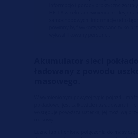
Informacje i porady praktyczne został
HELLA w celu zapewnienia profesjonal
samochodowych. Informacje udostępni
powinny być wykorzystywane tylko pr
wykwalifikowany personel.
Akumulator sieci pokłado
ładowany z powodu uszk
masowego.
W wymienionym powyżej typie pojazdu może s
pokładowej jest całkowicie rozładowany i nie
występuje powyższa usterka, jej możliwą pr
masowy.
Luźne lub utlenione połączenia do masy cz