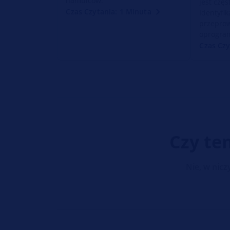
hamulców.
jest czę
Czas Czytania: 1 Minuta
Identyfik
przeprow
oprogra
Czas Czy
Czy te
Nie, w nic