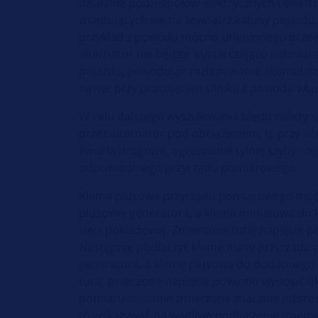
działanie podzespołów elektrycznych i elekt
znajdujących się na zewnątrz kabiny pojazdu
przykład z powodu mocno utlenionego prz
alternator nie będzie wystarczająco ładował
pojazdu, powodując rozładowanie akumulato
nawet przy pracującym silniku z powodu włą
W celu dalszego wyszukiwania błędu należy 
przez alternator pod obciążeniem, tj. przy w
światła drogowe, ogrzewanie tylnej szyby i 
odpowiedniego przyrządu pomiarowego.
Klema plusowa przyrządu pomiarowego moż
plusowej generatora, a klema minusowa do
sieci pokładowej. Zmierzone tutaj napięcie p
Następnie podłączyć klemę masy przyrząd
generatora, a klemę plusową do dodatniego
tutaj zmierzone napięcie powinno wynosić ok.
pomiaru zostanie zmierzone znacznie niższe 
to wskazywać na wadliwe podłączenie uziemi