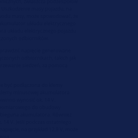
ronicznych, zwłaszcza podzespołów
. Uszkodzenie masy pojazdu, na
ewodu masy, może spowodować, że
 akumulator układu elektrycznego
ra układu elektrycznego pojazdu
czonych odbiorników.
sprawdzić napięcie generowane
łączonych odbiornikach, takich jak
ogrzewanie siedzeń, za pomocą
e być podłączona do klemy
 klemy minusowej akumulatora
owinno wynosić ok. 14 V.
u pomiarowego do obudowy
 bieguna akumulatora. Również
 14 V. Jeśli podczas ostatniego
napięcie, na przykład 12,8 V, może
enia.