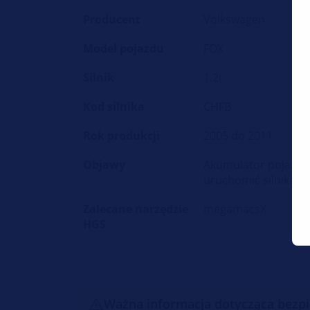
Producent
Volkswagen
Model pojazdu
FOX
Silnik
1.2i
Kod silnika
CHFB
Rok produkcji
2005 do 2011
Objawy
Akumulator pojazdu
uruchomić silnika
Zalecane narzędzie
megamacsX
HGS
Ważna informacja dotycząca bezp