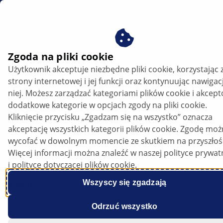
PL
Zgoda na pliki cookie
Użytkownik akceptuje niezbędne pliki cookie, korzystając 
Chevrolet Aveo - Silnik uruchamia się
strony internetowej i jej funkcji oraz kontynuując nawigac
samoczynnie przy kluczyku w pozycji
niej. Możesz zarządzać kategoriami plików cookie i akcep
"Off" | HELLA
dodatkowe kategorie w opcjach zgody na pliki cookie.
Kliknięcie przycisku „Zgadzam się na wszystko” oznacza
Chevrolet
akceptację wszystkich kategorii plików cookie. Zgodę mo
wycofać w dowolnym momencie ze skutkiem na przyszłoś
Więcej informacji można znaleźć w naszej polityce prywat
i polityce dotyczącej plików cookie.
Aveo
Wszyscy się zgadzają
Odrzuć wszystko