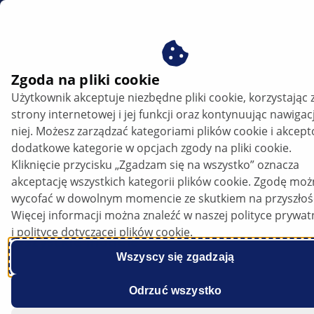
PL
Zgoda na pliki cookie
Użytkownik akceptuje niezbędne pliki cookie, korzystając 
Alfa Romeo 159 - Odgłosy z układu
strony internetowej i jej funkcji oraz kontynuując nawigac
wspomagania kierownicy | HELLA
niej. Możesz zarządzać kategoriami plików cookie i akcep
dodatkowe kategorie w opcjach zgody na pliki cookie.
159
Kliknięcie przycisku „Zgadzam się na wszystko” oznacza
akceptację wszystkich kategorii plików cookie. Zgodę mo
wycofać w dowolnym momencie ze skutkiem na przyszłoś
Więcej informacji można znaleźć w naszej polityce prywat
i polityce dotyczącej plików cookie.
Wszystkie modele
Wszyscy się zgadzają
Odrzuć wszystko