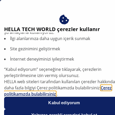
tr
Bujiler
Çerezlerimizi kabul ederek avantajlardan yararlanın – çere
HELLA TECH WORLD çerezler kullanır
şu amaçlarla kullanıyoruz:
İlgi alanlarınıza daha uygun içerik sunmak
Bujiler
Site gezinimini geliştirmek
İnternet deneyiminizi iyileştirmek
“Kabul ediyorum” seçeneğine tıklayarak, çerezlerin
yerleştirilmesine izin vermiş olursunuz.
HELLA web siteleri tarafından kullanılan çerezler hakkında
daha fazla bilgiyi Çerez politikamızda bulabilirsiniz
Çerez
politikamızda bulabilirsiniz
.
Çerezlerimiz hiçbir kişisel bilgi içermez.
Kabul ediyorum
Daha fazla bilgiyi
veri koruma
bildirimimizde bulabilirsiniz