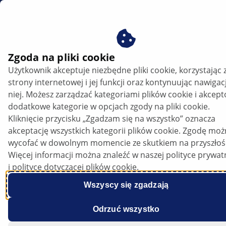
PL
Zgoda na pliki cookie
Użytkownik akceptuje niezbędne pliki cookie, korzystając 
MASTERS AT WORK
strony internetowej i jej funkcji oraz kontynuując nawigac
niej. Możesz zarządzać kategoriami plików cookie i akcep
dodatkowe kategorie w opcjach zgody na pliki cookie.
Kliknięcie przycisku „Zgadzam się na wszystko” oznacza
Sprawni serwisanci
akceptację wszystkich kategorii plików cookie. Zgodę mo
wycofać w dowolnym momencie ze skutkiem na przyszłoś
Więcej informacji można znaleźć w naszej polityce prywat
i polityce dotyczącej plików cookie.
Posłuchaj artykułu
Wszyscy się zgadzają
Zmień czcionkę
Odrzuć wszystko