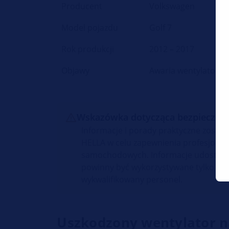
Producent
Volkswagen
Model pojazdu
Golf 7
Rok produkcji
2012 – 2017
Objawy
Awaria wentylatora 
Wskazówka dotycząca bezpieczeń
Informacje i porady praktyczne został
HELLA w celu zapewnienia profesjonal
samochodowych. Informacje udostępni
powinny być wykorzystywane tylko pr
wykwalifikowany personel.
Uszkodzony wentylator 