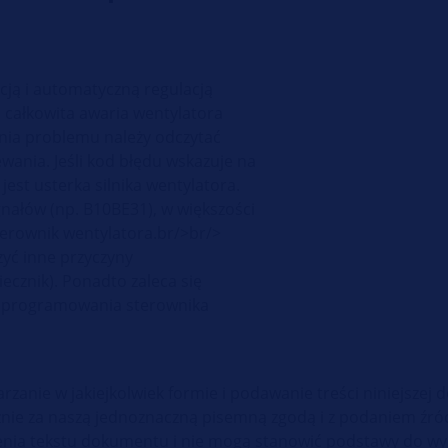
cją i automatyczną regulacją
całkowita awaria wentylatora
nia problemu należy odczytać
wania. Jeśli kod błędu wskazuje na
est usterka silnika wentylatora.
ygnałów (np. B10BE31), w większości
terownik wentylatora.br/>br/>
yć inne przyczyny
ecznik). Ponadto zaleca się
a oprogramowania sterownika
rzanie w jakiejkolwiek formie i podawanie treści niniejszej
nie za naszą jednoznaczną pisemną zgodą i z podaniem źródł
łnienia tekstu dokumentu i nie mogą stanowić podstawy do 