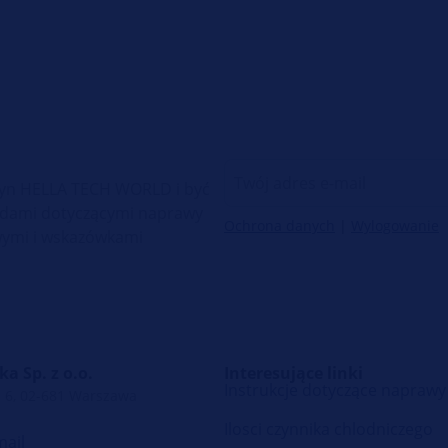
etyn HELLA TECH WORLD i być
radami dotyczącymi naprawy
Ochrona danych
|
Wylogowanie
ymi i wskazówkami
a Sp. z o.o.
Interesujące linki
Instrukcje dotyczące naprawy
 6, 02-681 Warszawa
Ilosci czynnika chlodniczego
mail