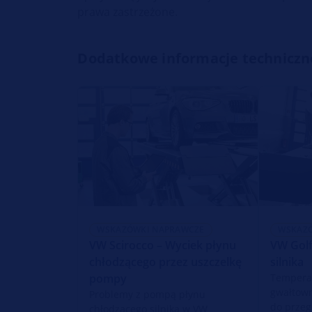
prawa zastrzeżone.
Dodatkowe informacje techniczn
WSKAZÓWKI NAPRAWCZE
WSKAZ
VW Scirocco – Wyciek płynu
VW Golf
chłodzącego przez uszczelkę
silnika
pompy
Temperat
gwałtown
Problemy z pompą płynu
do przegr
chłodzącego silnika w VW