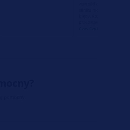
wartości ok. 70°C. W ster
silnika nie zapisały się ża
błędy. Rozwiązanie
przedstawiamy tutaj
Czas Czytania: 2 Minuty
omocny?
się pomocny