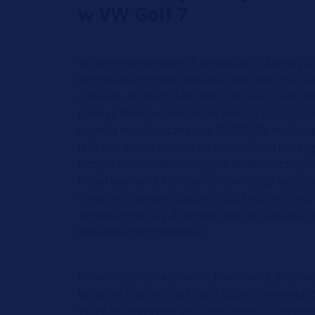
w VW Golf 7
W wyżej wymienionych pojazdach z klimatyza
temperatury może wystąpić sporadyczna lub 
nawiewu powietrza.br/>br/> W celu rozwiąza
pamięć błędów sterownika klimatyzacji/ogrze
usterkę mechaniczną (np. B10BE07), możliwa j
Jeśli kod błędu odnosi się do zasilania lub s
przypadków uszkodzony jest elektroniczny s
Przed wymianą komponentów należy wyklucz
nieprawidłowego działania (uszkodzony bezpi
sprawdzenie, czy dostępna jest aktualizacj
klimatyzacji/ogrzewania.
Przedruk, przekazywanie, powielanie, przetwa
także we fragmentach, jest dozwolone wyłącz
opisy służą jedynie do objaśnienia i uzupe