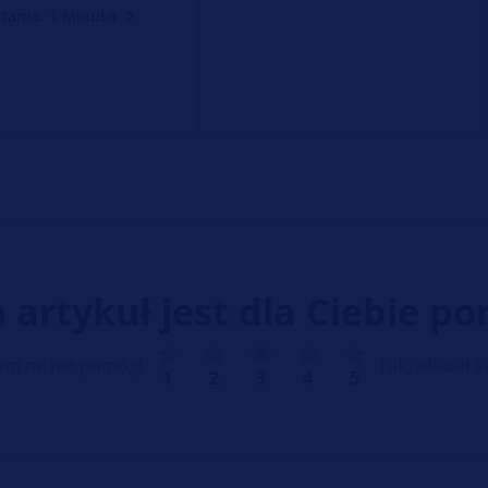
tania: 1 Minuta
n artykuł jest dla Ciebie p
zym mi nie pomógł
Tak, okazał 
1
2
3
4
5