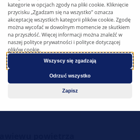
kategorie w opcjach zgody na pliki cookie. Kliknięcie
przycisku „Zgadzam się na wszystko” oznacza
akceptację wszystkich kategorii plików cookie. Zgodę
można wycofać w dowolnym momencie ze skutkiem
na przyszłość. Więcej informacji można znaleźć w
naszej polityce prywatności i polityce dotyczącej
nawiewu powietrza
plików cookie.
Wszyscy się zgadzają
stwa
Odrzuć wszystko
y przygotowane przez firmę
nego wsparcia dla warsztatów
Zapisz
one na tej stronie internetowej
zez odpowiednio
nawiewu powietrza