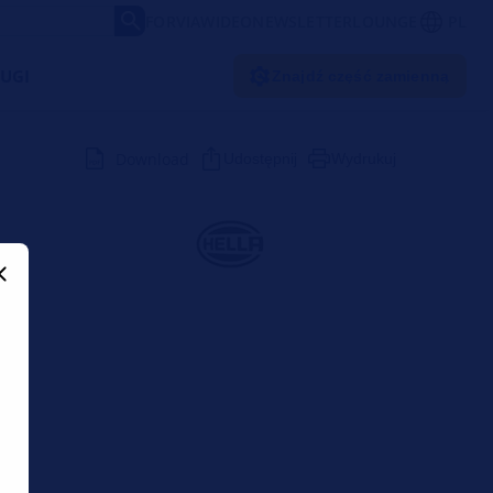
FORVIA
WIDEO
NEWSLETTER
LOUNGE
PL
UGI
Znajdź część zamienną
Download
Udostępnij
Wydrukuj