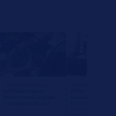
WSKAZÓWKI NAPRAWCZE
WSKAZÓWKI NAPRAWCZE
Ford Probe; Explorer,
VW T6 – Silnik nie osią
Windstar awaria sprężarki
temperatury roboczej
W typie pojazdu VW T6l m
Czas Czytania: 1 Minuta
zdarzyć, że wskaźnik tem
silnika zatrzymuje się prz