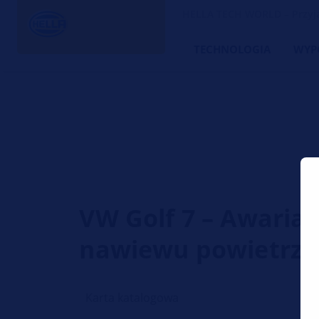
HELLA TECH WORLD – Przyjac
TECHNOLOGIA
WYP
VW Golf 7 – Awaria
nawiewu powietrza
Karta katalogowa