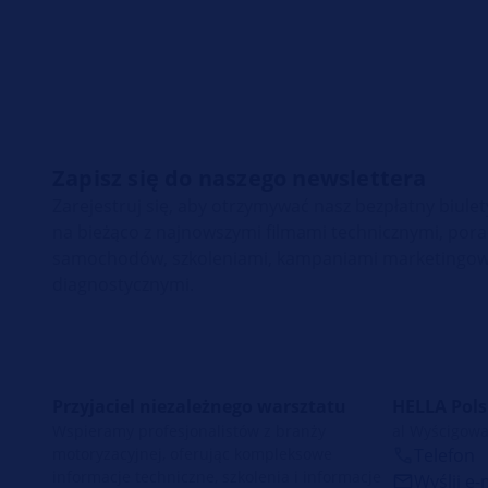
Zapisz się do naszego newslettera
Zarejestruj się, aby otrzymywać nasz bezpłatny biul
na bieżąco z najnowszymi filmami technicznymi, po
samochodów, szkoleniami, kampaniami marketingow
diagnostycznymi.
Przyjaciel niezależnego warsztatu
HELLA Polsk
Wspieramy profesjonalistów z branży
al Wyścigowa
motoryzacyjnej, oferując kompleksowe
Telefon
informacje techniczne, szkolenia i informacje
Wyślij e-