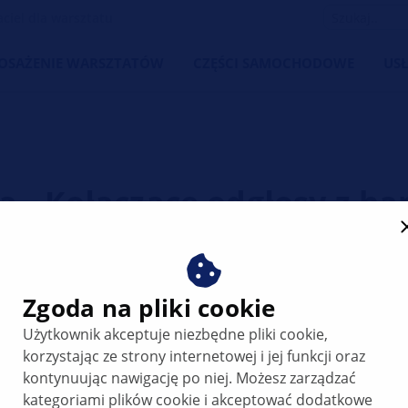
iel dla warsztatu
OSAŻENIE WARSZTATÓW
CZĘŚCI SAMOCHODOWE
USŁ
la - Kołaczące odgłosy z h
Zgoda na pliki cookie
Użytkownik akceptuje niezbędne pliki cookie,
korzystając ze strony internetowej i jej funkcji oraz
kontynuując nawigację po niej. Możesz zarządzać
kategoriami plików cookie i akceptować dodatkowe