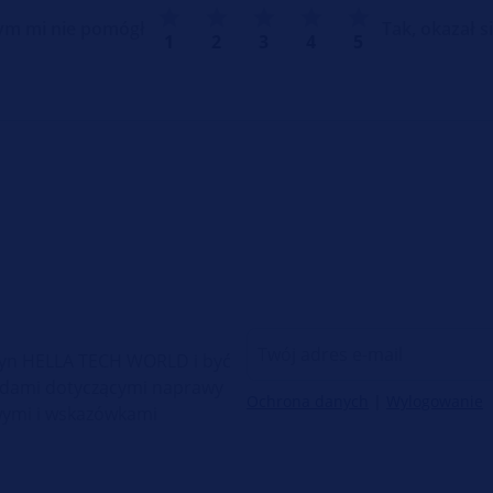
zym mi nie pomógł
Tak, okazał 
1
2
3
4
5
etyn HELLA TECH WORLD i być
radami dotyczącymi naprawy
Ochrona danych
|
Wylogowanie
ymi i wskazówkami