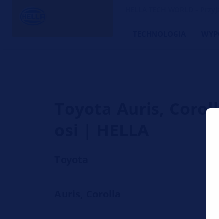
HELLA TECH WORLD – Przyjac
TECHNOLOGIA
WYP
Toyota Auris, Corol
osi | HELLA
Toyota
Auris, Corolla