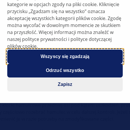
kategorie w opcjach zgody na pliki cookie. Kliknięcie
amulcem kół przedniej osi
przycisku „Zgadzam się na wszystko” oznacza
akceptację wszystkich kategorii plików cookie. Zgodę
przedniej osi
można wycofać w dowolnym momencie ze skutkiem
na przyszłość. Więcej informacji można znaleźć w
naszej polityce prywatności i polityce dotyczącej
odczas jazdy po nierównych nawierzchniach mogą występow
plików cookie.
mulca powoduje zanik tych odgłosów.
Wszyscy się zgadzają
cja jarzma zacisku hamulcowego. Producent pojazdu oferu
Odrzuć wszystko
eniem prowadzącym i osłonami przeciwpyłowymi.
Zapisz
 klocki hamulcowe przedniej osi pod kątem uszkodzeń, pra
by częściowo rozebrać hamulec w celu dalszej kontroli. Jeżel
mienić je w razie potrzeby na zmodyfikowane części.