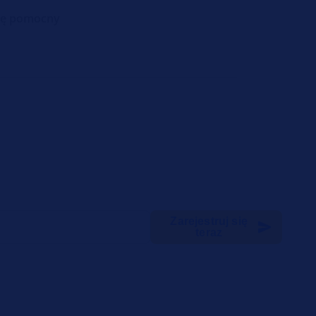
się pomocny
Zarejestruj się
teraz