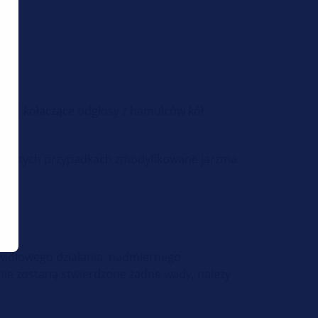
ać kołaczące odgłosy z hamulców kół
je w tych przypadkach zmodyfikowane jarzma
widłowego działania, nadmiernego
i nie zostaną stwierdzone żadne wady, należy