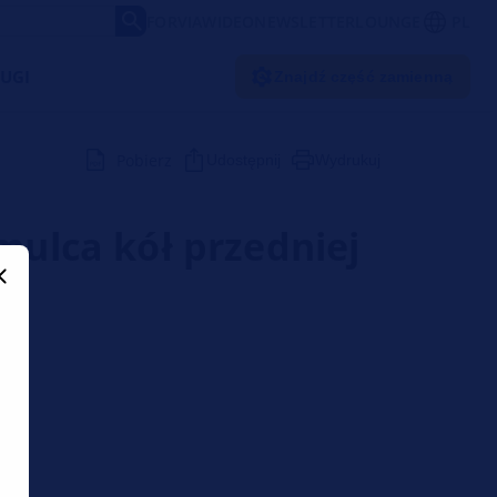
FORVIA
WIDEO
NEWSLETTER
LOUNGE
PL
UGI
Znajdź część zamienną
Pobierz
Udostępnij
Wydrukuj
amulca kół przedniej