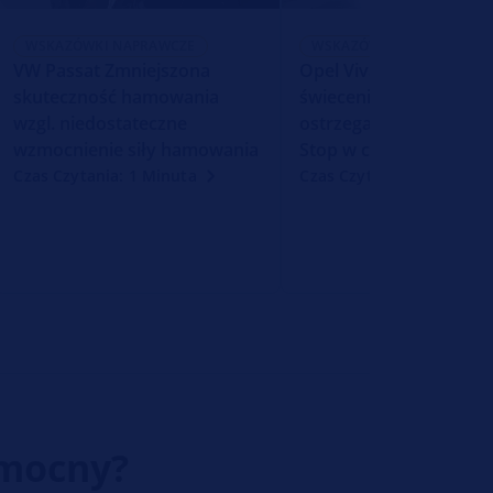
WSKAZÓWKI NAPRAWCZE
WSKAZÓWKI NAPRAWCZE
VW Passat Zmniejszona
Opel Vivaro Niekontr
skuteczność hamowania
świecenie lampki
wzgl. niedostateczne
ostrzegawczej ABS Ser
wzmocnienie siły hamowania
Stop w czasie jazdy
Czas Czytania: 1 Minuta
Czas Czytania: 1 Minuta
omocny?