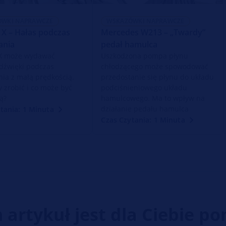
ÓWKI NAPRAWCZE
WSKAZÓWKI NAPRAWCZE
0 X – Hałas podczas
Mercedes W213 – „Twardy”
nia
pedał hamulca
 X może wydawać
Uszkodzona pompa płynu
 dźwięki podczas
chłodzącego może spowodować
a z małą prędkością.
przedostanie się płynu do układu
y zrobić i co może być
podciśnieniowego układu
ą?
hamulcowego. Ma to wpływ na
działanie pedału hamulca
tania: 1 Minuta
Czas Czytania: 1 Minuta
n artykuł jest dla Ciebie p