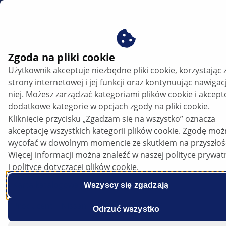
PL
Zgoda na pliki cookie
Użytkownik akceptuje niezbędne pliki cookie, korzystając 
strony internetowej i jej funkcji oraz kontynuując nawigac
niej. Możesz zarządzać kategoriami plików cookie i akcep
dodatkowe kategorie w opcjach zgody na pliki cookie.
Kliknięcie przycisku „Zgadzam się na wszystko” oznacza
akceptację wszystkich kategorii plików cookie. Zgodę mo
Nissan X-Trail (T32) – Kod błędu P1489 i
wycofać w dowolnym momencie ze skutkiem na przyszłoś
świeci się lampka kontrolna silnika
Więcej informacji można znaleźć w naszej polityce prywat
i polityce dotyczącej plików cookie.
Karta katalogowa
Wszyscy się zgadzają
Producent
Nissan
Odrzuć wszystko