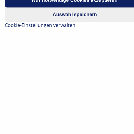
Nur notwendige Cookies akzeptieren
Datenschutzhinweis
.
Auswahl speichern
España
Cookie-Einstellungen verwalten
France
Italia
Nederland/België
Österreich