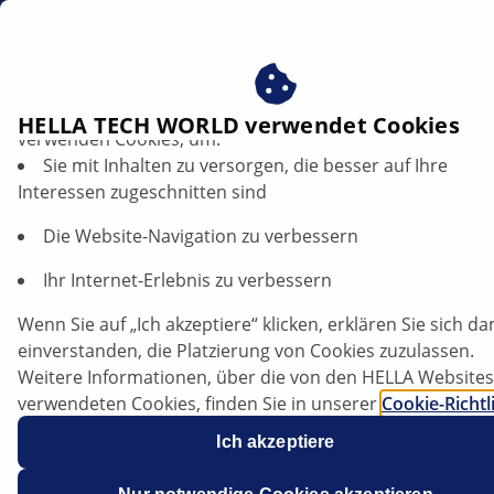
DE
Profitieren Sie von der Zustimmung zu unseren Cookies ‒
HELLA TECH WORLD verwendet Cookies
verwenden Cookies, um:
Sie mit Inhalten zu versorgen, die besser auf Ihre
Choose your country or region
Interessen zugeschnitten sind
EUROPE
Die Website-Navigation zu verbessern
Ihr Internet-Erlebnis zu verbessern
Belgique
Wenn Sie auf „Ich akzeptiere“ klicken, erklären Sie sich da
einverstanden, die Platzierung von Cookies zuzulassen.
Weitere Informationen, über die von den HELLA Websites
Danmark
verwendeten Cookies, finden Sie in unserer
Cookie-Richtl
Unsere Cookies enthalten keine persönlichen
Ich akzeptiere
Informationen.
Weitere Informationen finden Sie in unserem
Deutschland