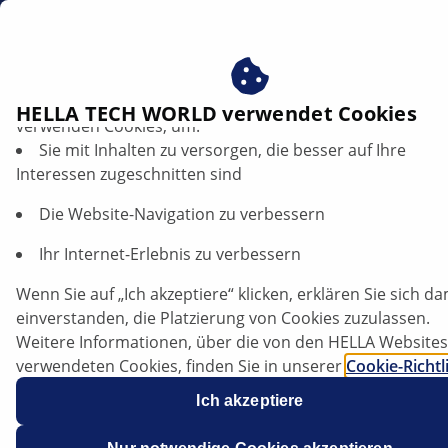
DE
Montageanleitungen
Profitieren Sie von der Zustimmung zu unseren Cookies ‒
HELLA TECH WORLD verwendet Cookies
verwenden Cookies, um:
Sie mit Inhalten zu versorgen, die besser auf Ihre
Montageanleitungen
Interessen zugeschnitten sind
Sie suchen eine Montageanleitung?
Die Website-Navigation zu verbessern
Ihr Internet-Erlebnis zu verbessern
Hier gibt es zum HELLA Produkt die passende
Montageanleitung. Geben Sie dazu die Artikel-Nr. des
Wenn Sie auf „Ich akzeptiere“ klicken, erklären Sie sich da
HELLA Produktes in das Suchfeld ein, wie z.B. „1F0 010
einverstanden, die Platzierung von Cookies zuzulassen.
186-001“. Oder suchen Sie einfach nach einem
Weitere Informationen, über die von den HELLA Websites
bestimmten Produktnamen, wie z.B. „Luminator X
verwendeten Cookies, finden Sie in unserer
Cookie-Richtl
Halogen“.
Unsere Cookies enthalten keine persönlichen
Ich akzeptiere
Informationen.
Weitere Informationen finden Sie in unserem