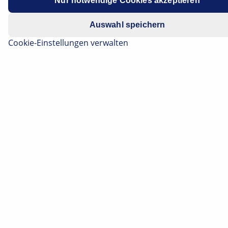
Nur notwendige Cookies akzeptieren
Datenschutzhinweis
.
Auswahl speichern
Cookie-Einstellungen verwalten
Newsletter abonnieren
Melden Sie sich für unseren kostenlosen HELLA TECH
WORLD Newsletter an, um über die neuesten
technischen Videos, Ratschläge für die Autoreparatur,
Schulungen, Marketingkampagnen und Diagnosetipps
informiert zu werden.
Jetzt registrieren!