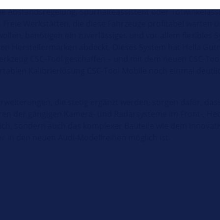
e Abstandsregelung, Spurhalteassistent oder Totwinkelass
. Freie Werkstätten, die diese Fahrzeuge profitabel warten 
ollen, benötigen ein zuverlässiges und vor allem flexibles 
nten Herstellermarken abdeckt. Dieses System hat Hella Gu
rkzeug CSC-Tool geschaffen – und mit dem neuen CSC-Tool
rtablen Kalibrierlösung CSC-Tool Mobile noch einmal deutli
rweiterungen, die stetig ergänzt werden, sorgen dafür, dass
eren der gängigen Kamera- und Radarsysteme im Front-, He
ch, sondern auch das komplexer Bauteile wie dem innovat
r in den neuen Audi-Modellreihen möglich ist.