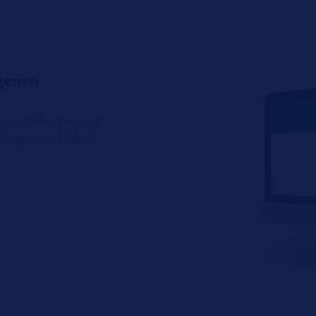
genen
fbauanleitungen und
center zu finden.