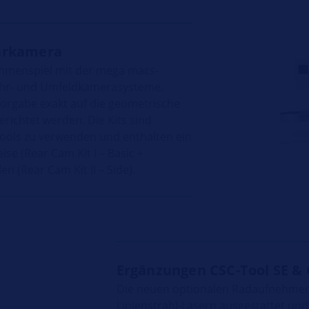
ahrkamera
sammenspiel mit der mega macs-
fahr- und Umfeldkamerasysteme.
orgabe exakt auf die geometrische
richtet werden. Die Kits sind
Tools zu verwenden und enthalten ein
e (Rear Cam Kit I – Basic +
n (Rear Cam Kit II – Side).
Ergänzungen CSC-Tool SE & 
Die neuen optionalen Radaufnehmer 
Linienstrahl-Lasern ausgestattet und