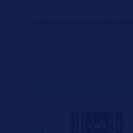
Kalibrierung Umfeld-und Rückf
Die Rear Cam Kits I + II ermöglichen im Zu
Software die genaue Kalibrierung der Rück
Auch diese Kameras müssen laut Herstellerv
Fahrachse (Hinterachse) des Fahrzeugs ausge
ausschließlich als Ergänzung der Basis-CSC-
mehrteiliges Target-System in Rahmenbauweis
Addition) sowie optische Targets zum Ausrolle