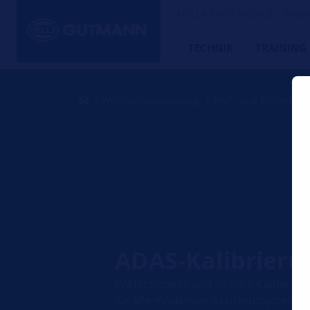
HELLA TECH WORLD – Freund
TECHNIK
TRAINING
Werkstattausrüstung
Prüf- und Einstellge
ADAS-Kalibrieru
Professionelle und sichere Kamera- u
für alle modernen Assistenzsysteme.