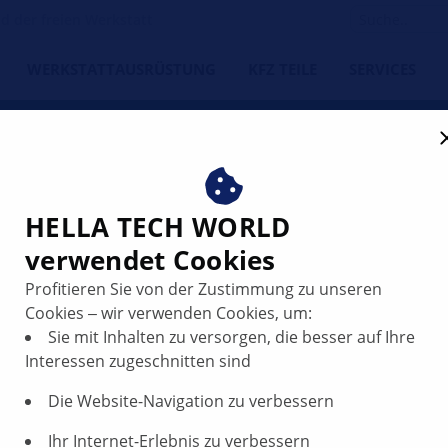
 der freien Werkstatt
WERKSTATTAUSRÜSTUNG
KFZ TEILE
SERVICES
räte
ADAS-Kalibrierung
HELLA TECH WORLD
verwendet Cookies
Profitieren Sie von der Zustimmung zu unseren
Cookies ‒ wir verwenden Cookies, um:
Sie mit Inhalten zu versorgen, die besser auf Ihre
Interessen zugeschnitten sind
ng
Die Website-Navigation zu verbessern
nd Radar-Kalibrierung auf Hersteller-Niveau
 Ideal für Werkstätten mit hohem
Ihr Internet-Erlebnis zu verbessern