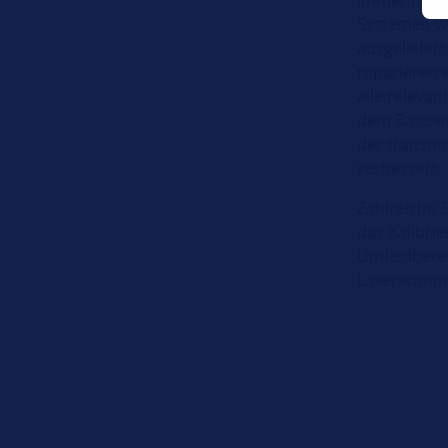
Systemen wi
ausgeliefert
reparieren w
alle releva
dem Basiswe
der transpo
verbessert.
Zahlreiche E
das Kalibri
Umfeldberei
Laserscanne