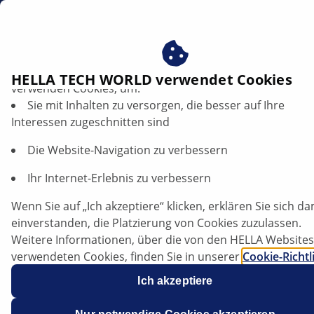
DE
Abgasrückführung
Profitieren Sie von der Zustimmung zu unseren Cookies ‒
HELLA TECH WORLD verwendet Cookies
verwenden Cookies, um:
Sie mit Inhalten zu versorgen, die besser auf Ihre
Abgasrückführung (AGR Ventil) im Kfz –
Interessen zugeschnitten sind
Aufbau, Diagnose und
Austauschhinweise
Die Website-Navigation zu verbessern
Ihr Internet-Erlebnis zu verbessern
Wenn Sie auf „Ich akzeptiere“ klicken, erklären Sie sich da
Artikel anhören
einverstanden, die Platzierung von Cookies zuzulassen.
Schriftgröße ändern
Weitere Informationen, über die von den HELLA Websites
verwendeten Cookies, finden Sie in unserer
Cookie-Richtl
Unsere Cookies enthalten keine persönlichen
Ich akzeptiere
Informationen.
Weitere Informationen finden Sie in unserem