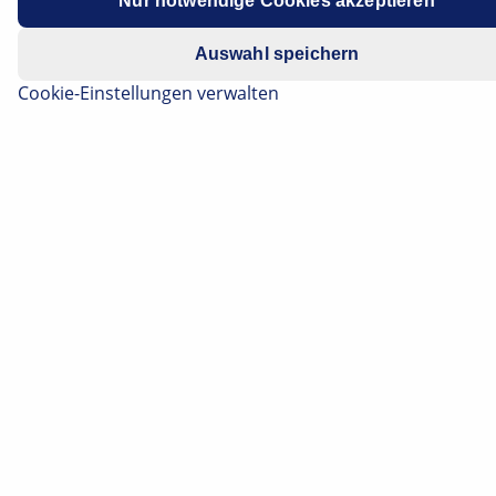
Nur notwendige Cookies akzeptieren
Datenschutzhinweis
.
Auswahl speichern
Cookie-Einstellungen verwalten
Das Abgasrückführungssystem (AGR) reduziert die
NOx-Emissionen bei Verbrennungsmotoren. Es ist sehr
hohen Belastungen ausgesetzt. Das kann vor allem bei
Fahrzeugen mit hoher Laufleistung zu Problemen
führen. Auf dieser Seite finden Sie nicht nur
interessante Informationen zu den gängigen
Systemvarianten und deren Funktion. Es erwarten Sie