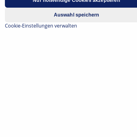
Nur notwendige Cookies akzeptieren
Datenschutzhinweis
.
Auswahl speichern
Cookie-Einstellungen verwalten
Die Lichtfunktionen "Abblendlicht" und "Fernlicht"
kennt jeder Autofahrer. Moderne Lichtsysteme bieten
darüber hinaus weitere Möglichkeiten der
Lichtverteilung und holen unter Berücksichtigung der
gesetzlichen Vorgaben das Maximum bei der
Fahrbahnausleuchtung heraus. Hier könen Sie
nachlesen, mit welchen Kniffen dies realisiert wird und