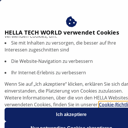
DE
Lichtverteilung
Profitieren Sie von der Zustimmung zu unseren Cookies ‒
HELLA TECH WORLD verwendet Cookies
verwenden Cookies, um:
Sie mit Inhalten zu versorgen, die besser auf Ihre
Lichtverteilung verständlich erklärt:
Interessen zugeschnitten sind
Abblendlicht, Fernlicht,
Landstraßenlicht
Die Website-Navigation zu verbessern
Ihr Internet-Erlebnis zu verbessern
Artikel anhören
Schriftgröße ändern
Wenn Sie auf „Ich akzeptiere“ klicken, erklären Sie sich da
einverstanden, die Platzierung von Cookies zuzulassen.
Weitere Informationen, über die von den HELLA Websites
verwendeten Cookies, finden Sie in unserer
Cookie-Richtl
Unsere Cookies enthalten keine persönlichen
Ich akzeptiere
Informationen.
Weitere Informationen finden Sie in unserem