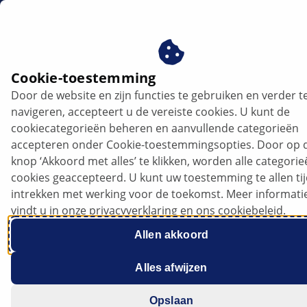
nl
Elektronische regeleenheden in moderne voertuigen met LED koplampen
Cookie-toestemming
Door de website en zijn functies te gebruiken en verder t
Elektronische regeleenheden in
navigeren, accepteert u de vereiste cookies. U kunt de
moderne voertuigen met LED
cookiecategorieën beheren en aanvullende categorieën
koplampen
accepteren onder Cookie-toestemmingsopties. Door op 
knop ‘Akkoord met alles’ te klikken, worden alle categori
cookies geaccepteerd. U kunt uw toestemming te allen ti
Luister naar het artikel
intrekken met werking voor de toekomst. Meer informati
Wijzig de lettergrootte
vindt u in onze privacyverklaring en ons cookiebeleid.
Allen akkoord
Alles afwijzen
Opslaan