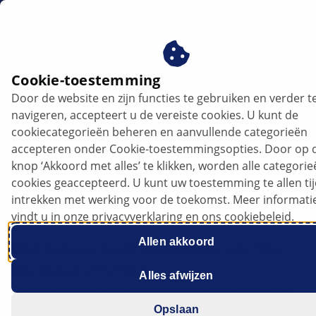
nl
The Workshop's Friend
Cookie-toestemming
Door de website en zijn functies te gebruiken en verder t
The Workshop's Friend
navigeren, accepteert u de vereiste cookies. U kunt de
cookiecategorieën beheren en aanvullende categorieën
HELLA is de vriend van de werkplaats,
accepteren onder Cookie-toestemmingsopties. Door op 
knop ‘Akkoord met alles’ te klikken, worden alle categori
die ervoor zorgt dat het dagelijkse werk
cookies geaccepteerd. U kunt uw toestemming te allen ti
sneller, rendabeler en
intrekken met werking voor de toekomst. Meer informati
toekomstbestendig wordt.
vindt u in onze privacyverklaring en ons cookiebeleid.
Allen akkoord
Wat onderscheidt ons precies als "The
workshops friend"?
Alles afwijzen
We zullen proberen het kort te houden: een breed en
direct beschikbaar assortiment aan producten, OE-
Opslaan