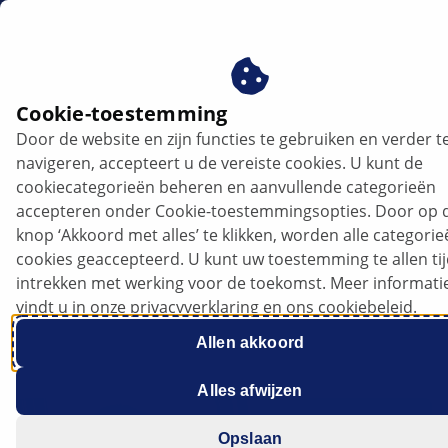
nl
Waterpomp defect
Cookie-toestemming
Door de website en zijn functies te gebruiken en verder t
Waterpomp defect: Oorzaken,
navigeren, accepteert u de vereiste cookies. U kunt de
symptomen en vervanging van de
cookiecategorieën beheren en aanvullende categorieën
koelvloeistofpomp
accepteren onder Cookie-toestemmingsopties. Door op 
knop ‘Akkoord met alles’ te klikken, worden alle categori
cookies geaccepteerd. U kunt uw toestemming te allen ti
Luister naar het artikel
intrekken met werking voor de toekomst. Meer informati
Wijzig de lettergrootte
vindt u in onze privacyverklaring en ons cookiebeleid.
Allen akkoord
Alles afwijzen
Opslaan