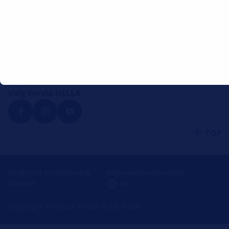
Koudemiddel- en olievulhoeveelheden
Montagehandleidingen
Lounge
Forvia HELLA
Video's
Volg Forvia HELLA
TOP
Juridische kennisgeving
Gegevensbescherming
Contact
nl
Copyright © HELLA GmbH & Co. KGaA