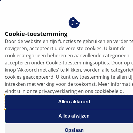
nl
Technische Helpdesk
Cookie-toestemming
Door de website en zijn functies te gebruiken en verder t
navigeren, accepteert u de vereiste cookies. U kunt de
cookiecategorieën beheren en aanvullende categorieën
accepteren onder Cookie-toestemmingsopties. Door op 
Technische Helpdesk
knop ‘Akkoord met alles’ te klikken, worden alle categori
Hulp met één telefoontje | Met Hella Gutmann
cookies geaccepteerd. U kunt uw toestemming te allen ti
Solutions is snelle, praktische hulp altijd slechts een
intrekken met werking voor de toekomst. Meer informati
muisklik of een telefoongesprek verwijderd.
vindt u in onze privacyverklaring en ons cookiebeleid.
Allen akkoord
Alles afwijzen
Opslaan