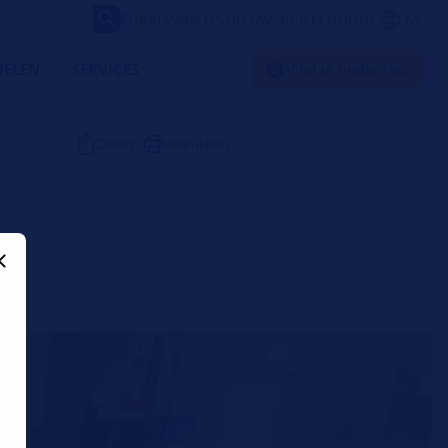
FORVIA
VIDEO'S
NIEUWSBRIEF
LOUNGE
NL
ELEN
SERVICES
Vind je onderdeel
Delen
Afdrukken