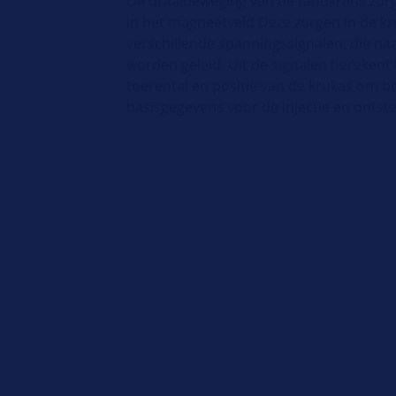
De draaibeweging van de tandkrans zor
in het magneetveld Deze zorgen in de k
verschillende spanningssignalen, die na
worden geleid. Uit de signalen berekent
toerental en positie van de krukas om be
basisgegevens voor de injectie en ontste