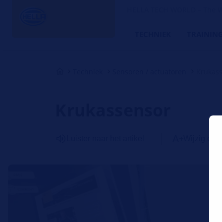
HELLA TECH WORLD – The W
TECHNIEK
TRAININ
Techniek
Sensoren / actuatoren
Krukas
Krukassensor
Luister naar het artikel
Wijzig de l