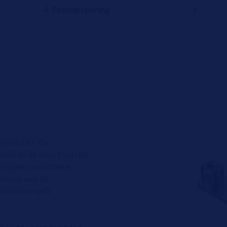
4. Foutopsporing
erental en de
stal in de buurt van de
 typen: inductieve
ntrole van de
steld om welk