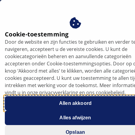
nl
Gloeilampen
Cookie-toestemming
Door de website en zijn functies te gebruiken en verder t
HELLA-gloeilampen:
navigeren, accepteert u de vereiste cookies. U kunt de
betrouwbare verlichting voor
cookiecategorieën beheren en aanvullende categorieën
accepteren onder Cookie-toestemmingsopties. Door op 
elk voertuig
knop ‘Akkoord met alles’ te klikken, worden alle categori
cookies geaccepteerd. U kunt uw toestemming te allen ti
intrekken met werking voor de toekomst. Meer informati
vindt u in onze privacyverklaring en ons cookiebeleid.
Allen akkoord
Alles afwijzen
Opslaan