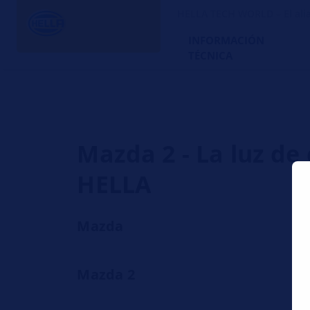
HELLA TECH WORLD – El alia
INFORMACIÓN
TÉCNICA
Mazda 2 - La luz d
HELLA
Mazda
Mazda 2