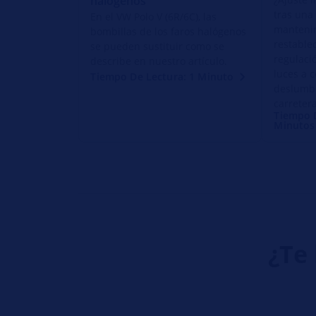
halógenos
tras una
En el VW Polo V (6R/6C), las
manteni
bombillas de los faros halógenos
restable
se pueden sustituir como se
regulaci
describe en nuestro artículo.
luces a c
Tiempo De Lectura: 1 Minuto
deslumb
carretera
Tiempo D
Minutos
¿Te 