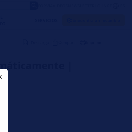
FORVIA
VIDEOS
NEWSLETTER
LOUNGE
ES
DE
SERVICIOS
Encuentra un recambio
TO
Descarga
Compartir
Imprimir
omáticamente |