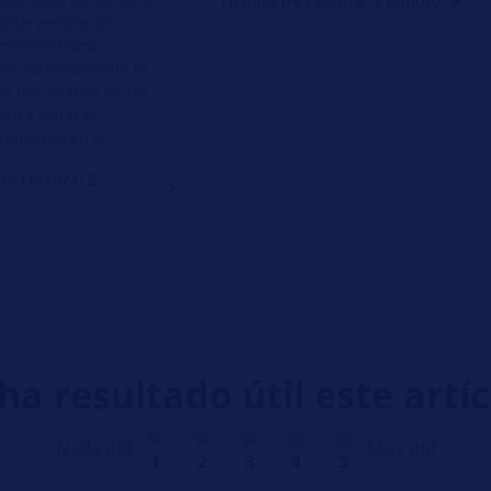
Tiempo De Lectura: 1 Minuto
 intervención de
miento? Cómo
cer correctamente la
ón del alcance de las
ero y evitar el
ramiento en la
.
e Lectura: 2
ha resultado útil este artí
Nada útil
Muy útil
1
2
3
4
5