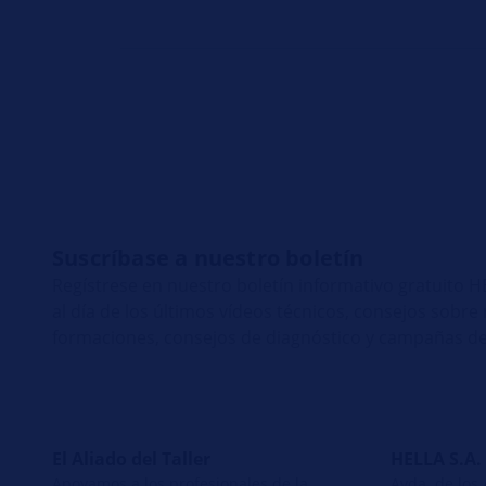
Suscríbase a nuestro boletín
Regístrese en nuestro boletín informativo gratuito
al día de los últimos vídeos técnicos, consejos sobr
formaciones, consejos de diagnóstico y campañas de
El Aliado del Taller
HELLA S.A.
Apoyamos a los profesionales de la
Avda. de los