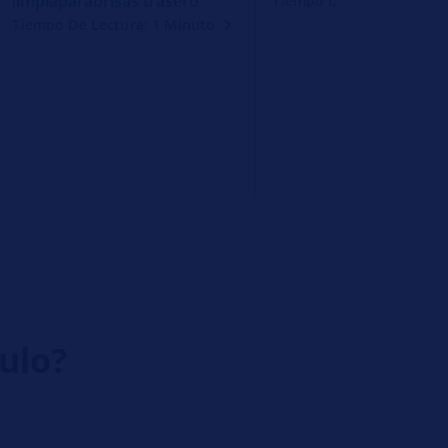
limpiaparabrisas trasero
Tiempo De Lectura: 1 Mi
Tiempo De Lectura: 1 Minuto
culo?