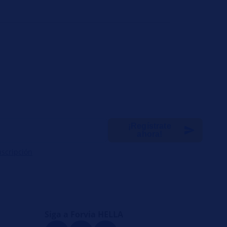
¡Regístrate
ahora!
uscripción
Siga a Forvia HELLA