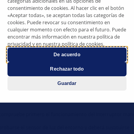
categorías adicionales en las opciones de
011
consentimiento de cookies. Al hacer clic en el botón
«Aceptar todas», se aceptan todas las categorías de
cookies. Puede revocar su consentimiento en
tomático de los faros
cualquier momento con efecto para el futuro. Puede
encontrar más información en nuestra política de
privacidad y en nuestra política de cookies.
automáticamente
De acuerdo
os que lleven control automático de la iluminación es posib
Rechazar todo
 y ello puede deberse a un fallo del sensor de luz del entorn
Guardar
nsor de lluvia.
 compruebe primero el funcionamiento del interruptor manua
robarse el sensor de luz del entorno y deberá sustituirse si