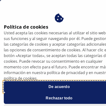
es
Aviso legal
Política de cookies
Usted acepta las cookies necesarias al utilizar el sitio web
Aviso legal
sus funciones y al seguir navegando por él. Puede gestio
las categorías de cookies y aceptar categorías adicionale
las opciones de consentimiento de cookies. Al hacer clic e
Nombre y
HELLA S.A.
botón «Aceptar todas», se aceptan todas las categorías 
dirección:
Avda. de los Artesanos, 24
cookies. Puede revocar su consentimiento en cualquier
28760 Tres Cantos – Madrid
momento con efecto para el futuro. Puede encontrar má
información en nuestra política de privacidad y en nuest
Teléfono:
+34 91 806 19 00
política de cookies.
Correo
esmarketing@hella.com
De acuerdo
electrónico:
Rechazar todo
Registro
Registro Mercantil: no2,
Comercial:
Inscripción 1a, Hoja 68099.2,