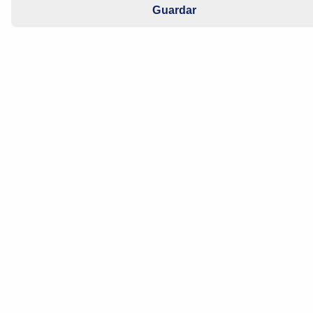
Guardar
Unidad de alimentación de combustible
Cubeta antioleaje, bomba de combustible