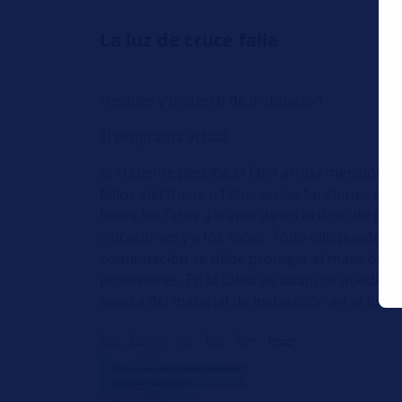
La luz de cruce falla
Fusibles y material de instalación
El programa actual
Si el cliente percibe el fallo arriba mencio
fallos eléctricos o fallos en las funciones elé
hasta los faros a través de un orificio de pa
vibraciones y a los roces. Todo ello puede p
continuación se debe proteger el mazo de ca
posteriores. En la tabla de abajo se pueden
acerca del material de instalación en el folle