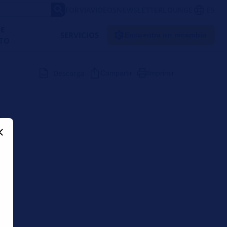
FORVIA
VIDEOS
NEWSLETTER
LOUNGE
ES
DE
SERVICIOS
Encuentra un recambio
TO
Descarga
Compartir
Imprimir
A