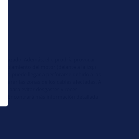
ado rozado. Además, ello prodría provocar
el alojamiento del motor (delante a la izq.)
egido puede llegar a perforarse debido a las
reparar las zonas de los cables afectadas. A
ado para evitar desgastes y roces
ión. Encontrará más información detallada