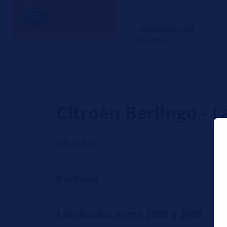
HELLA TECH WORLD – El alia
INFORMACIÓN
TÉCNICA
Citroën Berlingo - L
Citroën
Berlingo
Fabricados entre 2002 y 2008