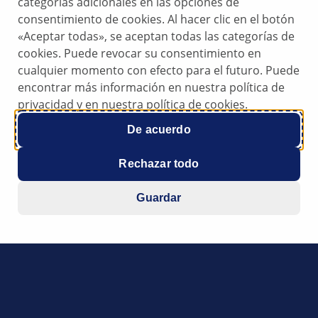
categorías adicionales en las opciones de
consentimiento de cookies. Al hacer clic en el botón
«Aceptar todas», se aceptan todas las categorías de
cookies. Puede revocar su consentimiento en
cualquier momento con efecto para el futuro. Puede
encontrar más información en nuestra política de
privacidad y en nuestra política de cookies.
De acuerdo
nado, podría ser debido a que el mazo de cables esté demasi
ctricas. El mazo de cables va desde la caja de los fusibles en 
Rechazar todo
so en el tambor de la rueda. Si el cableado no está bien prot
rovocar los fallos arriba mencionados. En este caso hay que 
Guardar
bles de la zona del orificio de paso con un macarrón adecu
 ver los distintos macarrones o tubos ondulados de protecc
to Hella con nº de artículo 9Z2 999 029-115.