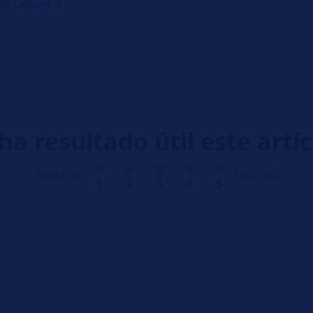
e Lectura: 2
ha resultado útil este artí
Nada útil
Muy útil
1
2
3
4
5