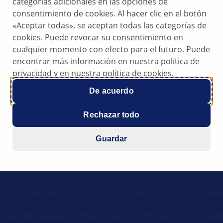
producto de forma inme
categorías adicionales en las opciones de
experiencia en Equipo Or
consentimiento de cookies. Al hacer clic en el botón
Equipamiento de taller 
«Aceptar todas», se aceptan todas las categorías de
generación.
cookies. Puede revocar su consentimiento en
Todo ello unido a nuestr
cualquier momento con efecto para el futuro. Puede
Formación, y apoyo dur
encontrar más información en nuestra política de
privacidad y en nuestra política de cookies.
De acuerdo
osis podrá identificar fácilmente el vehículo en el mismo
Rechazar todo
 Para ello, usted como Taller contará con toda la experienc
to en diagnosis. Dispondrá de un software desarrollado e
Guardar
ntificar las piezas y las conexiones afectadas.
stro servicio técnico telefónico, pensado especialmente par
fesionales del automóvil que le responderán de forma inme
 averías de diagnosis. Cada año respondemos a más de 500.
udará en la evaluación de los datos. En nuestro amplia bas