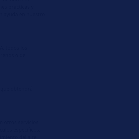
es prácticas y
an ayuda en nuestro
A, todos los
Frenos o de
 que obtendrá
n otros servicios
ulos específicos,
imiento del aire