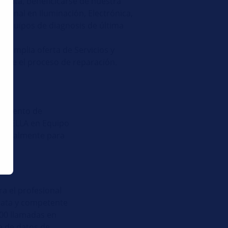
diata, beneficicarse de nuestra
iginal en Iluminación, Electrónica,
y Equipos de diagnosis de última
a amplia oferta de Servicios y
ante el proceso de reparación.
 momento de
ia HELLA en Equipo
specialmente para
a el profesional
diata y competente
000 llamadas en
e de datos de