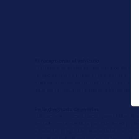
Al recepcionar el vehículo
Con nuestros profesionales Equipos de diagn
recepcionarlo y sin ningún margen de error.
original, además de su profundo conocimien
localizar la causa de la avería, además de ide
En la diagnosis de averías
Hablamos el mismo idioma que el Taller: Nue
del taller, esta atendido por más de 50 pro
a todas las preguntas relacionadas con las
todo el mundo. Nuestro Centro Técnico le ay