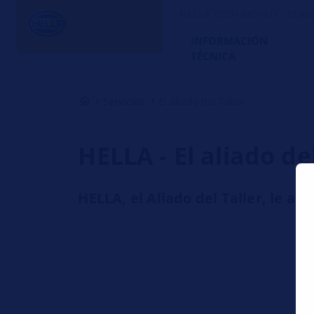
HELLA TECH WORLD – El alia
INFORMACIÓN
TÉCNICA
Servicios
El aliado del Taller
HELLA - El aliado del
HELLA, el Aliado del Taller, le ay