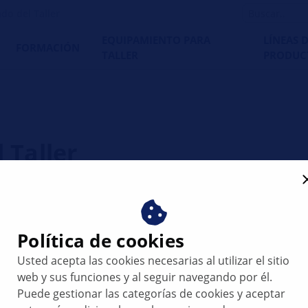
do del Taller
EQUIPAMIENTO PARA
LÍNEAS 
FORMACIÓN
TALLER
PRODUC
 Taller
uda en su trabajo diario para que sea rápido,
Política de cookies
¿Qué es exactame
Usted acepta las cookies necesarias al utilizar el sitio
como “el Aliado de
web y sus funciones y al seguir navegando por él.
De forma resumida... d
Puede gestionar las categorías de cookies y aceptar