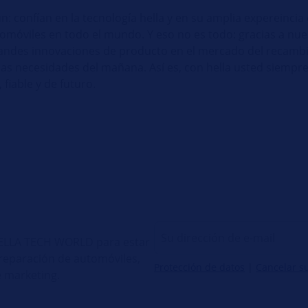
: confían en la tecnología hella y en su amplia expereincia 
omóviles en todo el mundo. Y eso no es todo: gracias a nues
grandes innovaciones de producto en el mercado del recamb
 las necesidades del mañana. Así es, con hella usted siempr
iable y de futuro.
 HELLA TECH WORLD para estar
e reparación de automóviles,
Protección de datos
|
Cancelar s
 marketing.