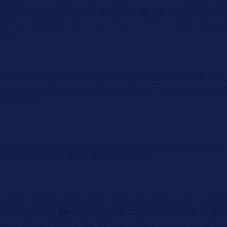
ndaciones y ayudas para el proceso de reparacion, solucion
Además, dispondrá de otros servicios técnicos online de gr
ORLD.
 más adecuado. Gracias a la eficaz gestión de datos de HELL
 ya sean de Electricidad/Electrónica, de Termocontrol, de 
reparación!
a con usted en disponer de una amplia gama de productos
rmente a usted en breve plazo de tiempo.
 útil no sólo nuestra gestión de los recambios, sino tambié
por ejemplo, más de 1.500 documentos de reparación de vehíc
, trucos e información técnica, como p.ej. Para el manten