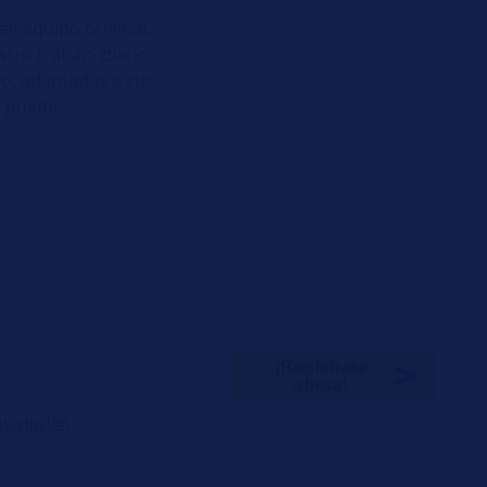
en equipo original,
tro trabajo diario
io, adaptadas a sus
e puede
¡Regístrate
ahora!
uscripción