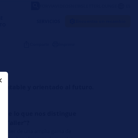
FORVIA
VIDEOS
NEWSLETTER
LOUNGE
ES
DE
SERVICIOS
Encuentra un recambio
TO
Compartir
Imprimir
 rentable y orientado al futuro.
nte lo que nos distingue
l Taller”?
isponer de una amplia gama de