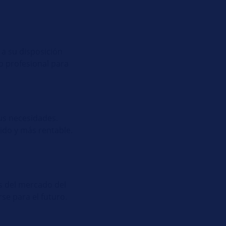
 a su disposición
o profesional para
sus necesidades.
ido y más rentable.
es del mercado del
se para el futuro.