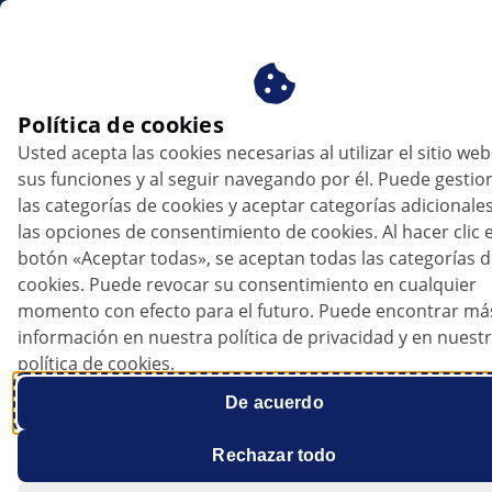
es
Política de cookies
Usted acepta las cookies necesarias al utilizar el sitio web
sus funciones y al seguir navegando por él. Puede gestio
las categorías de cookies y aceptar categorías adicionale
las opciones de consentimiento de cookies. Al hacer clic e
botón «Aceptar todas», se aceptan todas las categorías 
cookies. Puede revocar su consentimiento en cualquier
VW Polo V (6R/6C): sustitución de las
momento con efecto para el futuro. Puede encontrar má
bombillas de los faros halógenos
información en nuestra política de privacidad y en nuest
política de cookies.
De acuerdo
Rechazar todo
Hoja de datos