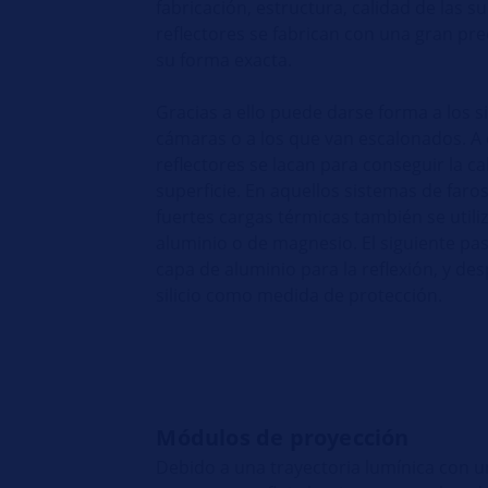
fabricación, estructura, calidad de las su
reflectores se fabrican con una gran pre
su forma exacta.
Gracias a ello puede darse forma a los s
cámaras o a los que van escalonados. A 
reflectores se lacan para conseguir la ca
superficie. En aquellos sistemas de faro
fuertes cargas térmicas también se utili
aluminio o de magnesio. El siguiente pa
capa de aluminio para la reflexión, y d
silicio como medida de protección.
Módulos de proyección
Debido a una trayectoria lumínica con 