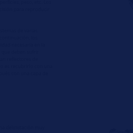
perficies, peso, etc. Los
cisión para reproducir
istemas de varias
continuación, los
lidad necesaria en la
s que deben sufrir
zan reflectores de
so es recubrirlo con una
espués con una capa de
una delimitación muy