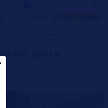
FORVIA
VIDEOS
NEWSLETTER
LOUNGE
ES
DE
SERVICIOS
Encuentra un recambio
TO
Compartir
Imprimir
unción, tipos y