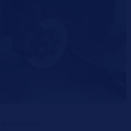
 de luz creados por
ptos