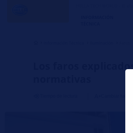
HELLA TECH WORLD – El alia
INFORMACIÓN
TÉCNICA
Información Técnica
Iluminación
Faros
Los faros explicado
normativas
Tiempo de lectura
Cambiar fuent