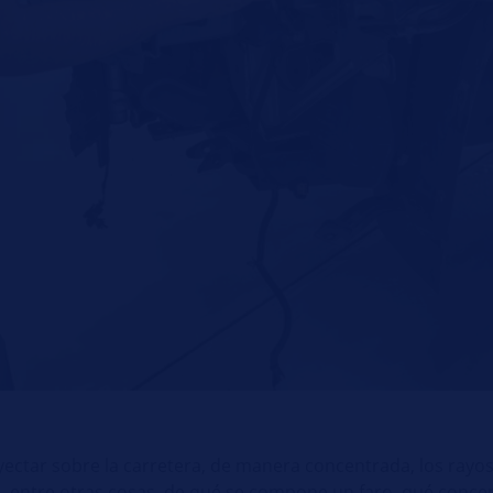
yectar sobre la carretera, de manera concentrada, los rayos
rá, entre otras cosas, de qué se compone un faro, qué conce