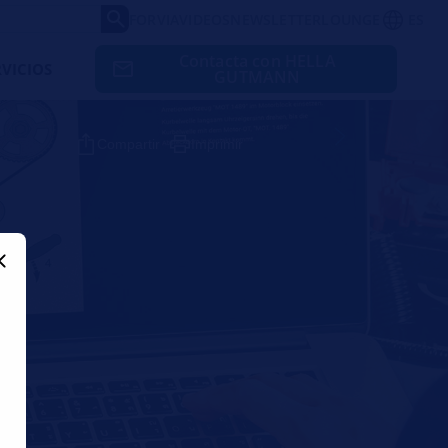
FORVIA
VIDEOS
NEWSLETTER
LOUNGE
ES
Contacta con HELLA
RVICIOS
GUTMANN
Compartir
Imprimir