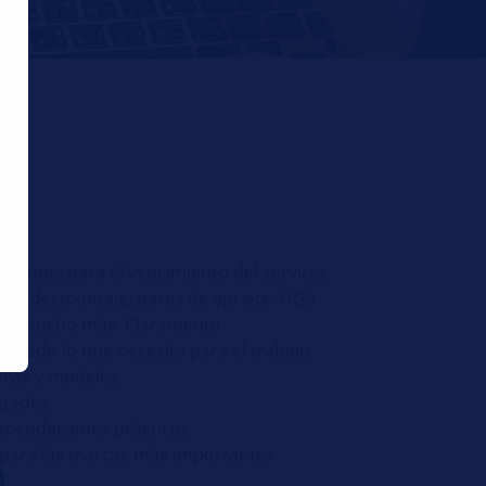
tiempos para el vencimiento del servicio,
je y desmontaje, pares de apriete: HGS
to y mucho más. Claramente
á todo lo que necesita para el trabajo
rcas y modelos.
izados
omendaciones prácticos
 para las marcas más importantes