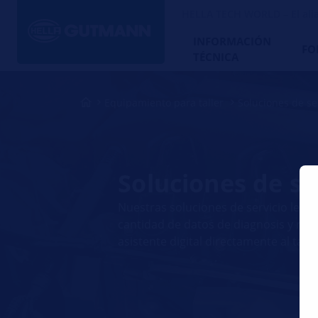
HELLA TECH WORLD – El alia
INFORMACIÓN
FO
TÉCNICA
Equipamiento para taller
Soluciones de se
Soluciones de se
Nuestras soluciones de servicio le p
cantidad de datos de diagnosis y rep
asistente digital directamente al talle