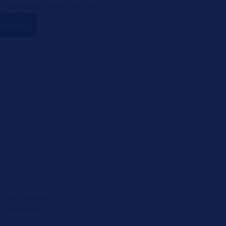
s intervenciones a distancia.
Services
go que deseas
s pondremos en