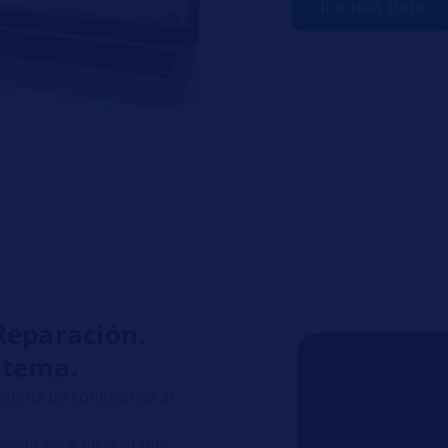
Ir a HGS Data
Reparación.
stema.
squema de conexiones al
 al alcance de la mano: