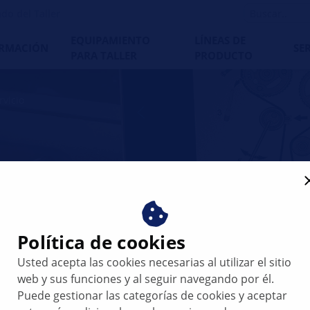
do del Taller
EQUIPAMIENTO
LÍNEAS DE
RMACIÓN
SE
PARA TALLER
PRODUCTO
rvicio
rvicio
ermiten acceder directamente a la enorme
aración de Hella Gutmann o llevar su
r para los trabajos de servicio e inspección.
Política de cookies
Usted acepta las cookies necesarias al utilizar el sitio
web y sus funciones y al seguir navegando por él.
Puede gestionar las categorías de cookies y aceptar