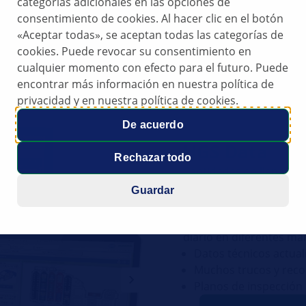
categorías adicionales en las opciones de
consentimiento de cookies. Al hacer clic en el botón
«Aceptar todas», se aceptan todas las categorías de
cookies. Puede revocar su consentimiento en
cualquier momento con efecto para el futuro. Puede
encontrar más información en nuestra política de
privacidad y en nuestra política de cookies.
De acuerdo
HGS Data
Rechazar todo
Cantidades de llenado, 
instrucciones de monta
Guardar
Data le ofrece todo es
estructurado, encontrar
diario en diferentes ma
Datos técnicos actual
Muchos trucos y rec
Planos de inspección