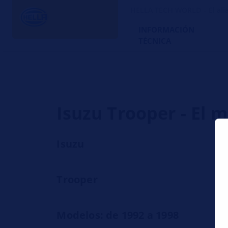
HELLA TECH WORLD – El alia
INFORMACIÓN
TÉCNICA
Isuzu Trooper - El 
Isuzu
Trooper
Modelos: de 1992 a 1998