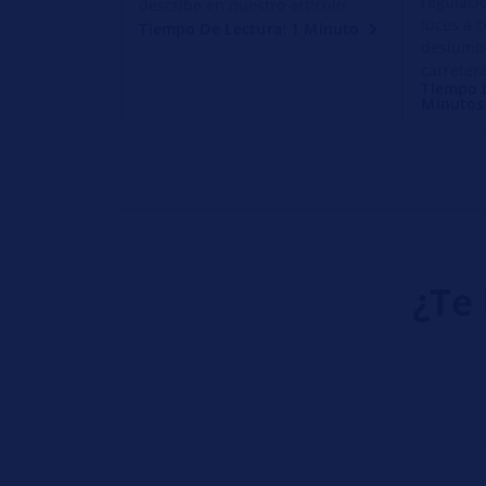
regulaci
describe en nuestro artículo.
luces a c
Tiempo De Lectura: 1 Minuto
deslumb
carretera
Tiempo D
Minutos
¿Te 