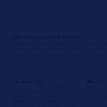
Suscríbase a nuestro boletín
Regístrese en nuestro boletín informativo gratuito
al día de los últimos vídeos técnicos, consejos sobr
formaciones, consejos de diagnóstico y campañas de
El Aliado del Taller
HELLA S.A.
Apoyamos a los profesionales de la
Avda. de los
automoción con información técnica
– Madrid
completa, formación e información sobre
Servicio 
productos para profundizar en sus
cliente
conocimientos y hacer más eficientes los