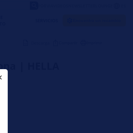
FORVIA
VIDEOS
NEWSLETTER
LOUNGE
ES
DE
SERVICIOS
Encuentra un recambio
TO
Descarga
Compartir
Imprimir
iona | HELLA