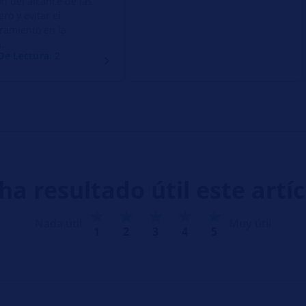
ón del alcance de las
ero y evitar el
ramiento en la
.
e Lectura: 2
ha resultado útil este artí
Nada útil
Muy útil
1
2
3
4
5