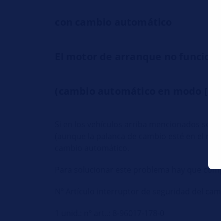
con cambio automático
El motor de arranque no funciona
(cambio automático en modo [N]
Si en los vehículos arriba mencionados se d
(aunque la palanca de cambio esté en el mod
cambio automático.
Para solucionar este problema hay que compr
Nº Artículo interruptor de seguridad del ca
1 unid.: nº art..: 8-96017-178-0