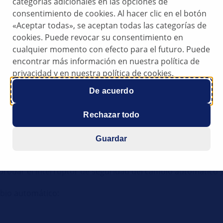
categorías adicionales en las opciones de
consentimiento de cookies. Al hacer clic en el botón
«Aceptar todas», se aceptan todas las categorías de
cookies. Puede revocar su consentimiento en
cualquier momento con efecto para el futuro. Puede
,
encontrar más información en nuestra política de
privacidad y en nuestra política de cookies.
 punto muerto).
De acuerdo
Rechazar todo
etecta un fallo en el funcionamiento del motor de arranqu
o [N], punto muerto), puede deberse a un fallo en el funci
Guardar
obar el interruptor de seguridad del cambio automático y, s
mbio automático: