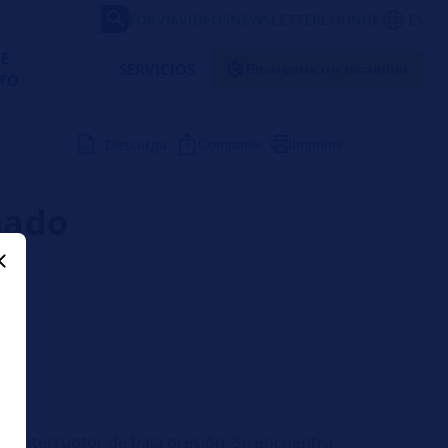
FORVIA
VIDEOS
NEWSLETTER
LOUNGE
ES
DE
SERVICIOS
Encuentra un recambio
TO
Descarga
Compartir
Imprimir
mado
 interruptor de baja presión. Se encuentra