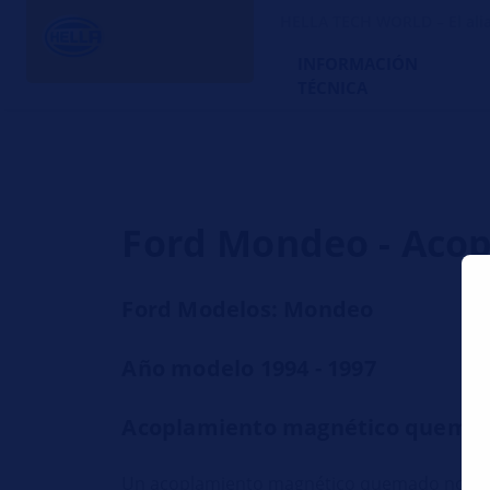
HELLA TECH WORLD – El alia
INFORMACIÓN
TÉCNICA
Ford Mondeo - Aco
Ford Modelos: Mondeo
Año modelo 1994 - 1997
Acoplamiento magnético quema
Un acoplamiento magnético quemado no lo p