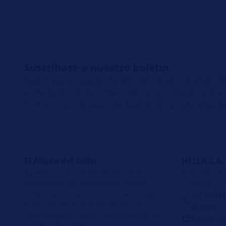
Suscríbase a nuestro boletín
Regístrese en nuestro boletín informativo gratuito
al día de los últimos vídeos técnicos, consejos sobr
formaciones, consejos de diagnóstico y campañas de
El Aliado del Taller
HELLA S.A.
Apoyamos a los profesionales de la
Avda. de los
automoción con información técnica
– Madrid
completa, formación e información sobre
Servicio 
productos para profundizar en sus
cliente
conocimientos y hacer más eficientes los
Enviar u
procesos del taller.