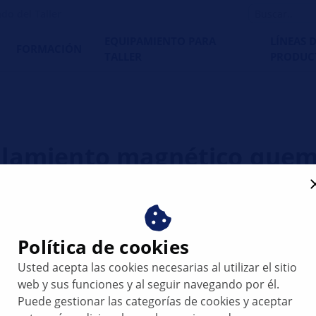
do del Taller
EQUIPAMIENTO PARA
LÍNEAS 
FORMACIÓN
TALLER
PRODUC
plamiento magnético que
Política de cookies
Usted acepta las cookies necesarias al utilizar el sitio
do
web y sus funciones y al seguir navegando por él.
Puede gestionar las categorías de cookies y aceptar
roduce siempre el compresor; también puede provocarlo el