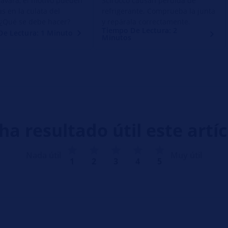
avara, el motivo pueden
Scirocco causan pérdida de
as en la culata del
refrigerante. Comprueba la junta
. ¿Qué se debe hacer?
y repárala correctamente.
Tiempo De Lectura: 2
De Lectura: 1 Minuto
Minutos
ha resultado útil este artí
Nada útil
Muy útil
1
2
3
4
5