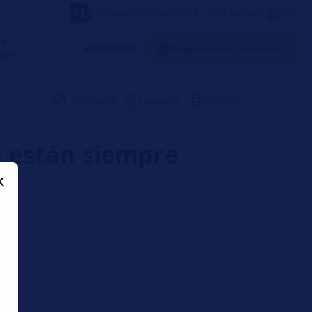
FORVIA
VIDEOS
NEWSLETTER
LOUNGE
ES
DE
SERVICIOS
Encuentra un recambio
TO
Descarga
Compartir
Imprimir
e están siempre