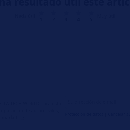
ha resultado útil este artí
Nada útil
Muy útil
1
2
3
4
5
 HELLA TECH WORLD para estar
e reparación de automóviles,
Protección de datos
|
Cancelar s
 marketing.