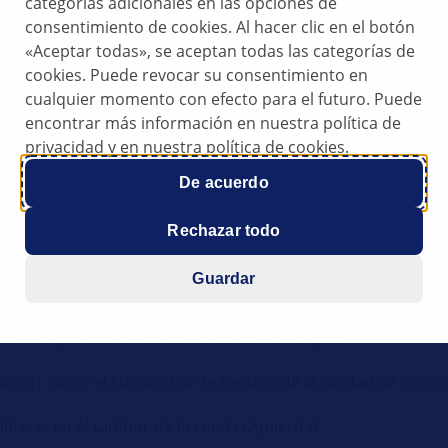
categorías adicionales en las opciones de
consentimiento de cookies. Al hacer clic en el botón
«Aceptar todas», se aceptan todas las categorías de
cookies. Puede revocar su consentimiento en
remolque
cualquier momento con efecto para el futuro. Puede
encontrar más información en nuestra política de
privacidad y en nuestra política de cookies.
empre encendidos.
De acuerdo
en la unidad de control que detecta el remolque; dicha unid
idad de control para la red de a bordo que se ocupa de la i
Rechazar todo
Guardar
e control para el funcionamiento del remolque.
nfort como el suministro de tensión de la unidad de contr
letero, en el tambor de la rueda izquierda).