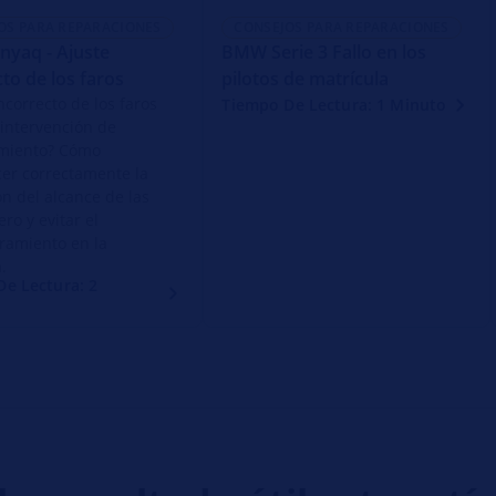
OS PARA REPARACIONES
CONSEJOS PARA REPARACIONES
nyaq - Ajuste
BMW Serie 3 Fallo en los
cto de los faros
pilotos de matrícula
ncorrecto de los faros
Tiempo De Lectura: 1 Minuto
 intervención de
miento? Cómo
cer correctamente la
ón del alcance de las
ero y evitar el
ramiento en la
.
e Lectura: 2