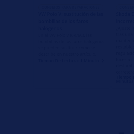
CONSEJOS PARA REPARACIONES
CONSEJ
VW Polo V: sustitución de las
Skoda E
bombillas de los faros
incorre
halógenos
¿Ajuste i
tras una
En el VW Polo V (6R/6C), las
manteni
bombillas de los faros halógenos
restable
se pueden sustituir como se
regulaci
describe en nuestro artículo.
luces a c
Tiempo De Lectura: 1 Minuto
deslumb
carretera
Tiempo D
Minutos