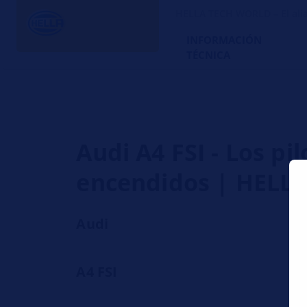
HELLA TECH WORLD – El alia
INFORMACIÓN
TÉCNICA
Audi A4 FSI - Los p
encendidos | HELL
Audi
A4 FSI