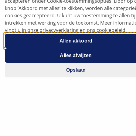
accepteren onder Cookie-toestemmingsopties. Door op 
knop ‘Akkoord met alles’ te klikken, worden alle categori
cookies geaccepteerd. U kunt uw toestemming te allen ti
intrekken met werking voor de toekomst. Meer informati
vindt u in onze privacyverklaring en ons cookiebeleid.
Allen akkoord
Alles afwijzen
Het zwaailicht heeft geen bewegende
Opslaan
onderdelen, zoals een draaispiegel, etc.
Daardoor is er geen sprake van slijtage
en heeft het zwaailicht een zeer hoge
betrouwbaarheid.
Montage-instructies
Installation information