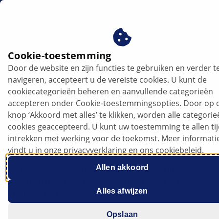
nl
Cookie-toestemming
Door de website en zijn functies te gebruiken en verder t
Elektrische vacuümpompen | HELLA
navigeren, accepteert u de vereiste cookies. U kunt de
cookiecategorieën beheren en aanvullende categorieën
Elektrische vacuümpompen in de
accepteren onder Cookie-toestemmingsopties. Door op 
knop ‘Akkoord met alles’ te klikken, worden alle categori
reminstallatie
cookies geaccepteerd. U kunt uw toestemming te allen ti
intrekken met werking voor de toekomst. Meer informati
vindt u in onze privacyverklaring en ons cookiebeleid.
Allen akkoord
De reminstallatie vormt een van de belangrijkste
systemen in een voertuig. Om ervoor te zorgen dat er
Alles afwijzen
op elk moment een aanhoudende en effectieve
remkracht beschikbaar is, is in de regel een
Opslaan
vacuümpomp nodig.