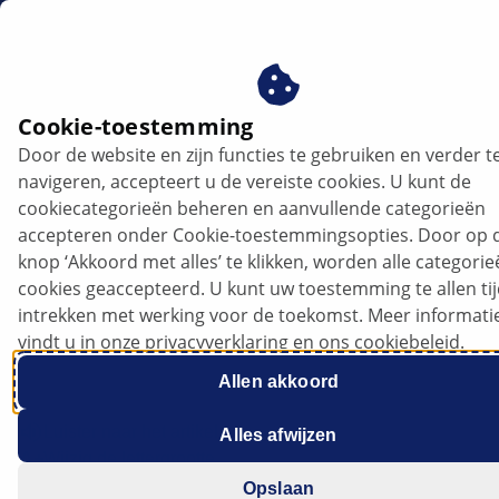
nl
Cookie-toestemming
Door de website en zijn functies te gebruiken en verder t
TIPS
navigeren, accepteert u de vereiste cookies. U kunt de
cookiecategorieën beheren en aanvullende categorieën
accepteren onder Cookie-toestemmingsopties. Door op 
knop ‘Akkoord met alles’ te klikken, worden alle categori
Oliedrukdiagnose bij de VW Up in de
cookies geaccepteerd. U kunt uw toestemming te allen ti
werkplaats: het raadsel begint
intrekken met werking voor de toekomst. Meer informati
vindt u in onze privacyverklaring en ons cookiebeleid.
Allen akkoord
Luister naar het artikel
Alles afwijzen
Wijzig de lettergrootte
Opslaan