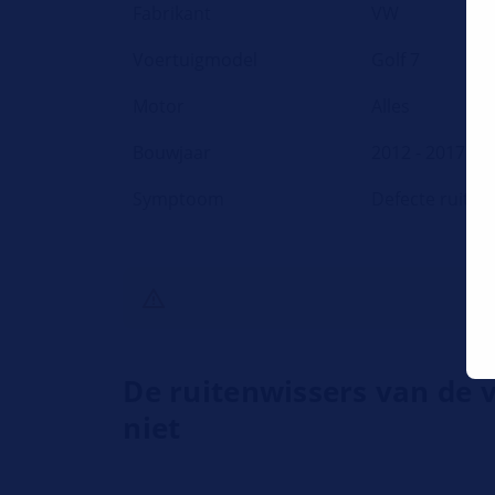
Fabrikant
VW
Voertuigmodel
Golf 7
Motor
Alles
Bouwjaar
2012 - 2017
Symptoom
Defecte ruite
De ruitenwissers van de 
niet