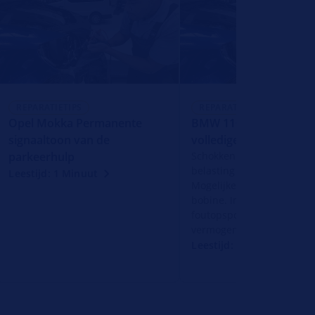
REPARATIETIPS
REPARATIETIPS
Opel Mokka Permanente
BMW 116i (F20) - Schok
signaaltoon van de
volledige belasting
parkeerhulp
Schokken onder volledige
belasting zonder foutmel
Leestijd: 1 Minuut
Mogelijke oorzaak: defect
bobine. Instructies voor
foutopsporing en diagnose
vermogensonderbrekinge
Leestijd: 2 Minuten