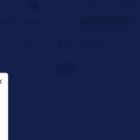
FORVIA
VIDEO'S
NIEUWSBRIEF
LOUNGE
NL
ELEN
SERVICES
Vind je onderdeel
Download
Delen
Afdrukken