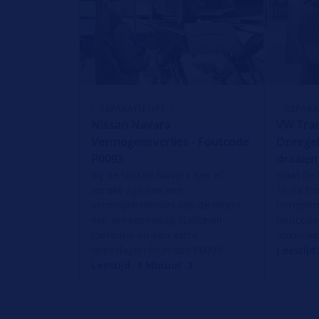
REPARATIETIPS
REPARA
Nissan Navara -
VW Tran
Vermogensverlies - Foutcode
Onregel
P0093
draaien
Bij de Nissan Navara kan er
Slaat de
sprake zijn van een
T6 na het
vermogensverlies van de motor,
onregelm
een onregelmatig stationair
foutcode
toerental en een extra
opgeslag
opgeslagen foutcode P0093
Leestijd
Leestijd: 1 Minuut