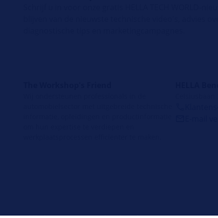
Schrijf u in voor onze gratis HELLA TECH WORLD-nie
blijven van de nieuwste technische video's, advies ov
diagnostische tips en marketingcampagnes.
The Workshop's Friend
HELLA Ben
Wij ondersteunen professionals in de
Celsiusbaan
automobielsector met uitgebreide technische
Klantense
informatie, opleidingen en productinformatie
E-mail v
om hun expertise te verdiepen en
werkplaatsprocessen efficiënter te maken.
Juridische
Gegevensbescherming
Contact