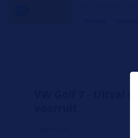
HELLA TECH WORLD – The W
TECHNIEK
TRAININ
VW Golf 7 - Uitval r
voorruit
Gegevensblad