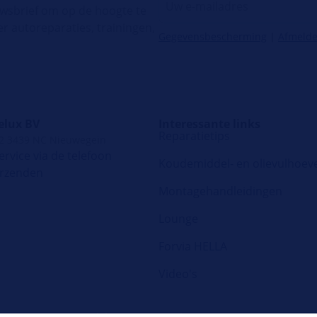
uwsbrief om op de hoogte te
er autoreparaties, trainingen,
Gegevensbescherming
|
Afmeld
elux BV
Interessante links
Reparatietips
 2 3439 NC Nieuwegein
rvice via de telefoon
Koudemiddel- en olievulhoev
erzenden
Montagehandleidingen
Lounge
Forvia HELLA
Video's
Copyright © HELLA GmbH & Co. KGaA