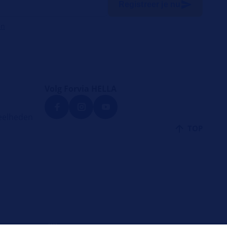
Registreer je nu
en
Volg Forvia HELLA
eelheden
TOP
NL