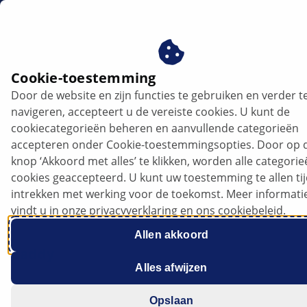
nl
Cookie-toestemming
Door de website en zijn functies te gebruiken en verder t
VW Caddy - Onregelmatig lopende
navigeren, accepteert u de vereiste cookies. U kunt de
motor; Motorwaarschuwingslampje
cookiecategorieën beheren en aanvullende categorieën
brandt | HELLA
accepteren onder Cookie-toestemmingsopties. Door op 
knop ‘Akkoord met alles’ te klikken, worden alle categori
VW
cookies geaccepteerd. U kunt uw toestemming te allen ti
intrekken met werking voor de toekomst. Meer informati
vindt u in onze privacyverklaring en ons cookiebeleid.
Allen akkoord
Caddy
Alles afwijzen
Opslaan