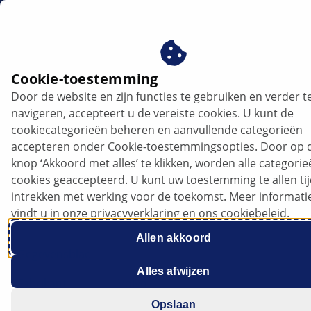
nl
Cookie-toestemming
Door de website en zijn functies te gebruiken en verder t
navigeren, accepteert u de vereiste cookies. U kunt de
cookiecategorieën beheren en aanvullende categorieën
accepteren onder Cookie-toestemmingsopties. Door op 
knop ‘Akkoord met alles’ te klikken, worden alle categori
cookies geaccepteerd. U kunt uw toestemming te allen ti
Volvo XC 60 II - Vervanging van het
intrekken met werking voor de toekomst. Meer informati
interieurfilter
vindt u in onze privacyverklaring en ons cookiebeleid.
Allen akkoord
Gegevensblad
Alles afwijzen
Fabrikant
Volvo
Opslaan