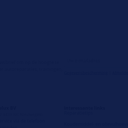
uwsbrief om op de hoogte te
er autoreparaties, trainingen,
Gegevensbescherming
|
Afmeld
elux BV
Interessante links
Reparatietips
 2 3439 NC Nieuwegein
rvice via de telefoon
Koudemiddel- en olievulhoev
erzenden