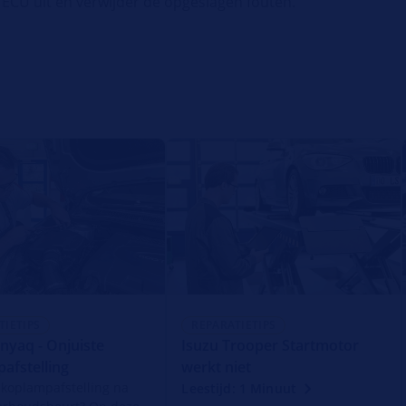
ECU uit en verwijder de opgeslagen fouten.
TIETIPS
REPARATIETIPS
nyaq - Onjuiste
Isuzu Trooper Startmotor
afstelling
werkt niet
 koplampafstelling na
Leestijd: 1 Minuut