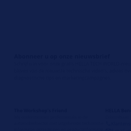
Abonneer u op onze nieuwsbrief
Schrijf u in voor onze gratis HELLA TECH WORLD-nie
blijven van de nieuwste technische video's, advies ov
diagnostische tips en marketingcampagnes.
The Workshop's Friend
HELLA Ben
Wij ondersteunen professionals in de
Celsiusbaan
automobielsector met uitgebreide technische
Klantense
informatie, opleidingen en productinformatie
E-mail v