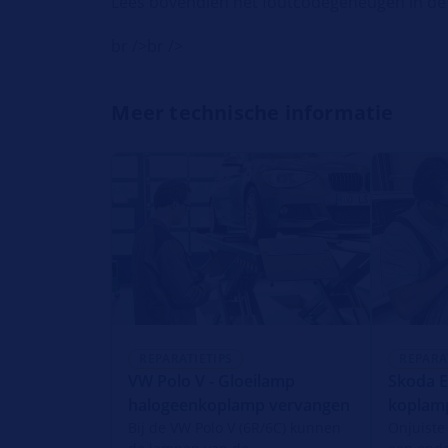
Lees bovendien het foutcodegeheugen in de 
br />br />
Meer technische informatie
REPARATIETIPS
REPARA
VW Polo V - Gloeilamp
Skoda E
halogeenkoplamp vervangen
koplamp
Bij de VW Polo V (6R/6C) kunnen
Onjuiste