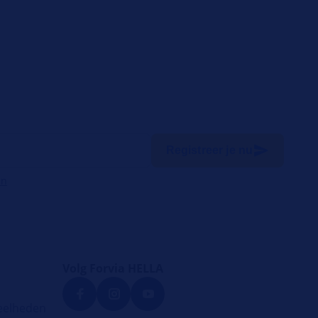
Registreer je nu
en
Volg Forvia HELLA
eelheden