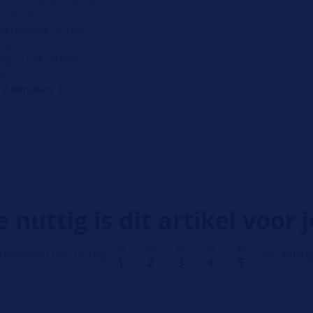
erhoudsbeurt? Op deze
wordt de
gteregeling correct
d op nul en wordt
ing in het verkeer
en.
: 2 Minuten
 nuttig is dit artikel voor 
Helemaal niet nuttig
Zeer nutti
1
2
3
4
5