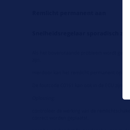
Remlicht permanent aan
Snelheidsregelaar sporadisch zon
Als het bovenstaande probleem wordt gedetec
zijn.
Hierdoor kan het remlicht permanent oplich
De foutcode C0161 kan ook in de ECU zijn op
Oplossing:
controleer de werking van de remlichtschake
correct worden geplaatst.