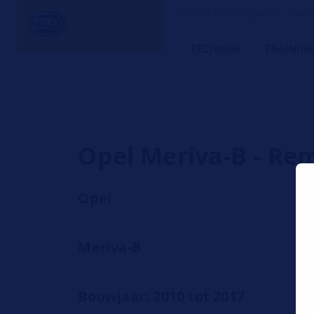
HELLA TECH WORLD – The W
TECHNIEK
TRAININ
Opel Meriva-B - Re
Opel
Meriva-B
Bouwjaar: 2010 tot 2017