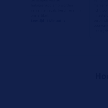
de lampen van de
een ond
halogeenkoplamp worden
manier 
vervangen zoals beschreven in
lichthoo
ons artikel.
ingestel
verblind
Leestijd: 1 Minuut
voorkom
Leestijd
Hoe