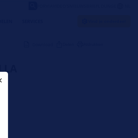
FORVIA
VIDEO'S
NIEUWSBRIEF
LOUNGE
NL
ELEN
SERVICES
Vind je onderdeel
Download
Delen
Afdrukken
ELLA