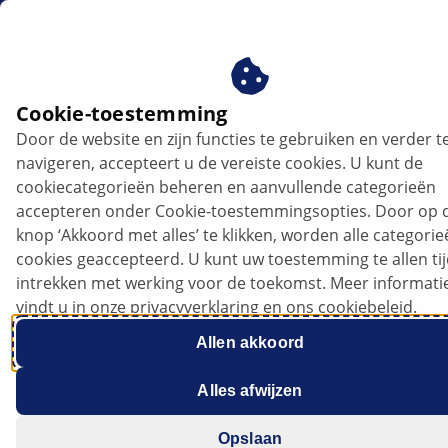
nl
Cookie-toestemming
Door de website en zijn functies te gebruiken en verder t
Opel Astra J GTC - Geluiden bij de in de
navigeren, accepteert u de vereiste cookies. U kunt de
buurt van het autodak | HELLA
cookiecategorieën beheren en aanvullende categorieën
accepteren onder Cookie-toestemmingsopties. Door op 
Opel
knop ‘Akkoord met alles’ te klikken, worden alle categori
cookies geaccepteerd. U kunt uw toestemming te allen ti
intrekken met werking voor de toekomst. Meer informati
vindt u in onze privacyverklaring en ons cookiebeleid.
Astra J GTC
Allen akkoord
Alles afwijzen
Opslaan