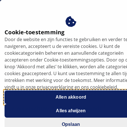
nl
Cookie-toestemming
Door de website en zijn functies te gebruiken en verder t
Mazda 5 - Stuurhoeksensor ongeldig
navigeren, accepteert u de vereiste cookies. U kunt de
signaal | HELLA
cookiecategorieën beheren en aanvullende categorieën
accepteren onder Cookie-toestemmingsopties. Door op 
Mazda 5
knop ‘Akkoord met alles’ te klikken, worden alle categori
cookies geaccepteerd. U kunt uw toestemming te allen ti
Bouwjaar: 2010-2015
intrekken met werking voor de toekomst. Meer informati
vindt u in onze privacyverklaring en ons cookiebeleid.
Motorcode: MZ-CD 1,6 (Y6) 1,6 (CW)
Allen akkoord
ESP-waarschuwingslampje brandt
Alles afwijzen
Foutcode: U0428
Opslaan