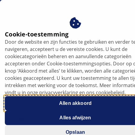
nl
Cookie-toestemming
Door de website en zijn functies te gebruiken en verder t
KIA Sorento - Aanhangwagenremlicht
navigeren, accepteert u de vereiste cookies. U kunt de
wordt bij het afremmen niet
cookiecategorieën beheren en aanvullende categorieën
aangestuurd door het trekkende
accepteren onder Cookie-toestemmingsopties. Door op 
voertuig | HELLA
knop ‘Akkoord met alles’ te klikken, worden alle categori
cookies geaccepteerd. U kunt uw toestemming te allen ti
intrekken met werking voor de toekomst. Meer informati
KIA
vindt u in onze privacyverklaring en ons cookiebeleid.
Allen akkoord
Alles afwijzen
Sorento
Opslaan