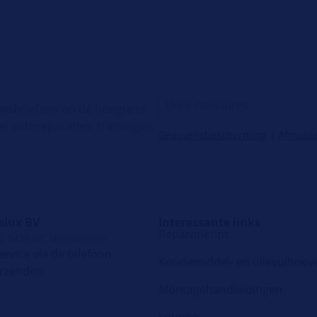
uwsbrief om op de hoogte te
er autoreparaties, trainingen,
Gegevensbescherming
|
Afmeld
elux BV
Interessante links
Reparatietips
 2 3439 NC Nieuwegein
rvice via de telefoon
Koudemiddel- en olievulhoev
erzenden
Montagehandleidingen