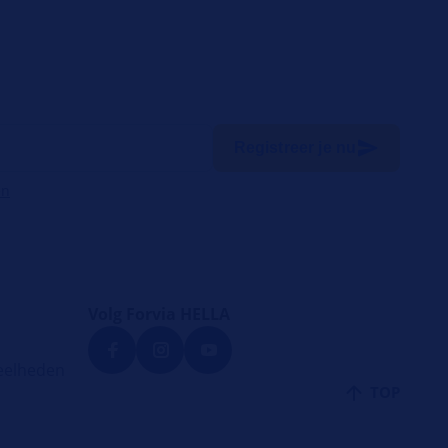
Registreer je nu
en
Volg Forvia HELLA
eelheden
TOP