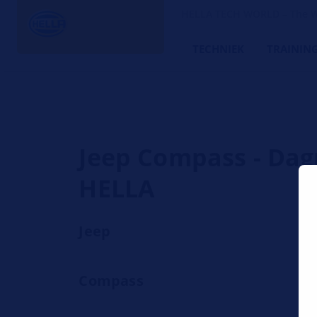
HELLA TECH WORLD – The W
TECHNIEK
TRAININ
Jeep Compass - Dagr
HELLA
Jeep
Compass