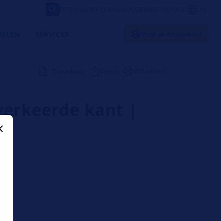
FORVIA
VIDEO'S
NIEUWSBRIEF
LOUNGE
NL
ELEN
SERVICES
Vind je onderdeel
Download
Delen
Afdrukken
verkeerde kant |