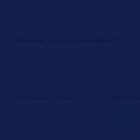
Abonneer u op onze nieuwsbrief
Schrijf u in voor onze gratis HELLA TECH WORLD-nie
blijven van de nieuwste technische video's, advies ov
diagnostische tips en marketingcampagnes.
The Workshop's Friend
HELLA Ben
Wij ondersteunen professionals in de
Celsiusbaan
automobielsector met uitgebreide technische
Klantense
informatie, opleidingen en productinformatie
E-mail v
om hun expertise te verdiepen en
werkplaatsprocessen efficiënter te maken.