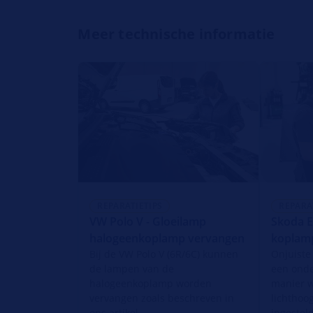
Meer technische informatie
REPARATIETIPS
REPARA
VW Polo V - Gloeilamp
Skoda E
halogeenkoplamp vervangen
koplamp
Bij de VW Polo V (6R/6C) kunnen
Onjuiste
de lampen van de
een ond
halogeenkoplamp worden
manier 
vervangen zoals beschreven in
lichthoo
ons artikel.
ingestel