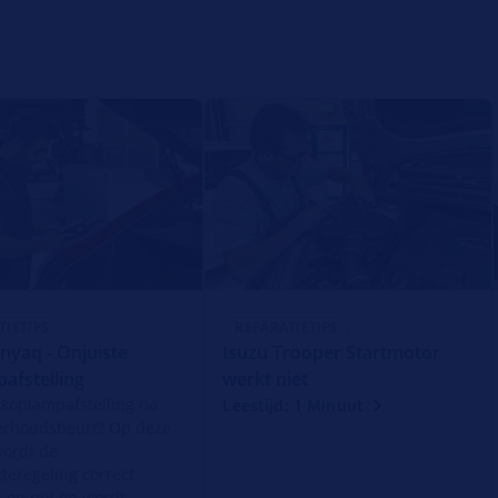
TIETIPS
REPARATIETIPS
nyaq - Onjuiste
Isuzu Trooper Startmotor
afstelling
werkt niet
 koplampafstelling na
Leestijd: 1 Minuut
erhoudsbeurt? Op deze
wordt de
gteregeling correct
d op nul en wordt