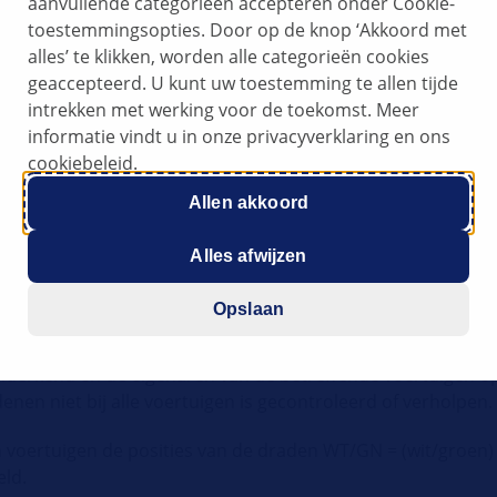
aanvullende categorieën accepteren onder Cookie-
toestemmingsopties. Door op de knop ‘Akkoord met
alles’ te klikken, worden alle categorieën cookies
geaccepteerd. U kunt uw toestemming te allen tijde
intrekken met werking voor de toekomst. Meer
informatie vindt u in onze privacyverklaring en ons
cookiebeleid.
rkeerde kant
Allen akkoord
r geklaagd dat de dagrijverlichting bij gebruik van de rich
Alles afwijzen
Opslaan
al veroorzaakt door verwisselde aansluitingen bij de stekk
onderkend en de eigenaren van de betreffende voertuigen op
nen niet bij alle voertuigen is gecontroleerd of verholpen.
fen voertuigen de posities van de draden WT/GN = (wit/groen)
eld.