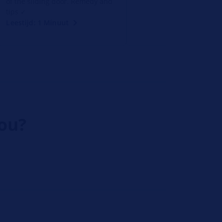
of the sliding door. Remedy and
tips ✓
Leestijd: 1 Minuut
jou?
g