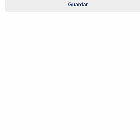
Guardar
Año de fabricación: 2011 - 2013
Motor: M9R-630
Se enciende el testigo luminoso de
control del motor cuando se circula
durante mucho tiempo cuesta abajo