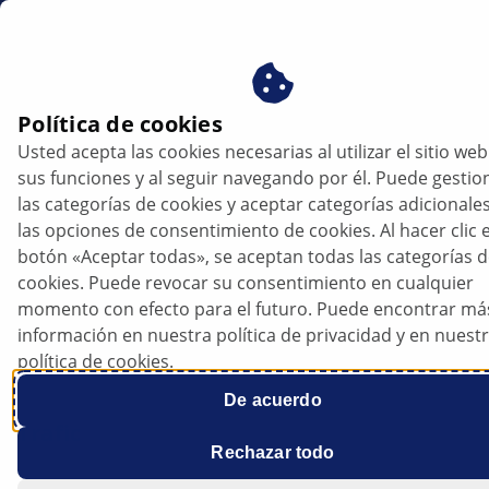
es
Política de cookies
Usted acepta las cookies necesarias al utilizar el sitio web
Renault Trafic - Se enciende el testigo
sus funciones y al seguir navegando por él. Puede gestio
luminoso de control del motor cuando se
las categorías de cookies y aceptar categorías adicionale
circula durante mucho tiempo cuesta
las opciones de consentimiento de cookies. Al hacer clic e
abajo | HELLA
botón «Aceptar todas», se aceptan todas las categorías 
cookies. Puede revocar su consentimiento en cualquier
momento con efecto para el futuro. Puede encontrar má
Renault
información en nuestra política de privacidad y en nuest
política de cookies.
De acuerdo
Trafic
Rechazar todo