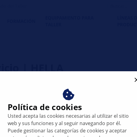
do del Taller
EQUIPAMIENTO PARA
LÍNEAS 
FORMACIÓN
TALLER
PRODUC
icio | HELLA
Política de cookies
ington han aprobado una nueva ley que afecta al impacto am
do a esta ley, conocida mayoritariamente como "Ley para un
Usted acepta las cookies necesarias al utilizar el sitio
igados a registrar sus productos. Con efecto de 1 de enero 
web y sus funciones y al seguir navegando por él.
en a partir de dicha fecha, deben llevar un código ecológico
Puede gestionar las categorías de cookies y aceptar