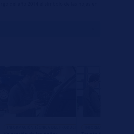
argo del año 2014 el símbolo de las hojas en
O
INFORMACIÓN TÉCNICA DEL PRODUCTO
INFORMACIÓN TÉCNICA D
Valoración de los daños -
Toyota Auris - function