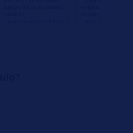
Suspensión de las ruedas y
restriction caused by s
dirección
adjustment
Tiempo De Lectura: 1 Minuto
Tiempo De Lectura: 1 Mi
culo?