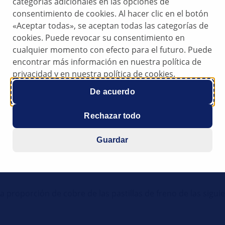
categorías adicionales en las opciones de
, el estado de Washington exige esta marca n
consentimiento de cookies. Al hacer clic en el botón
. El código ecológico que debe llevar el pro
«Aceptar todas», se aceptan todas las categorías de
cookies. Puede revocar su consentimiento en
ón" y de una letra ("A", "B" o "N") que indic
cualquier momento con efecto para el futuro. Puede
encontrar más información en nuestra política de
privacidad y en nuestra política de cookies.
De acuerdo
Rechazar todo
Guardar
la proporción de cobre de las pastillas de freno de las sigu