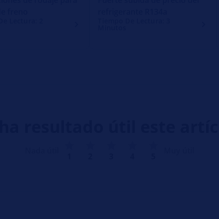
de freno
refrigerante R134a
e Lectura: 2
Tiempo De Lectura: 3
Minutos
ha resultado útil este artí
Nada útil
Muy útil
1
2
3
4
5