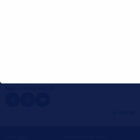
Servicio telefónico de atención al cliente
Enviar un correo electrónico
Enlaces de interés
Instrucciones de reparación
Cantidad de llenado del aire acondicionado
Instrucciones de montaje
Lounge
Forvia HELLA
Vídeo
Siga a Forvia HELLA
INICIO
Aviso legal
Protección de datos