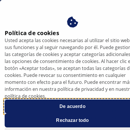
es
Política de cookies
Usted acepta las cookies necesarias al utilizar el sitio web
Bombas de refrigerante
sus funciones y al seguir navegando por él. Puede gestio
las categorías de cookies y aceptar categorías adicionale
Información general
las opciones de consentimiento de cookies. Al hacer clic e
botón «Aceptar todas», se aceptan todas las categorías 
cookies. Puede revocar su consentimiento en cualquier
La mayoría de las bombas de refrigerante (imagen 1)
momento con efecto para el futuro. Puede encontrar má
se accionan de manera mecánica por medio de una
información en nuestra política de privacidad y en nuest
correa dentada o estriada y conducen el líquido
política de cookies.
refrigerante a través del circuito refrigerante del
motor. Las bombas pueden encontrarse acopladas al
De acuerdo
motor o también montadas por fuera. Pueden tener
diversas formas. Las bombas de refrigerante deben
Rechazar todo
soportar enormes diferencias de temperatura (- 40°C